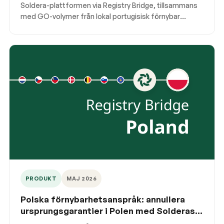
Soldera-plattformen via Registry Bridge, tillsammans
med GO-volymer från lokal portugisisk förnybar
produktion. Artikeln beskriver vad integrationen
innebär för lokala annulleringar och registerdrift i
Portugal.
PRODUKT
MAJ 2026
Polska förnybarhetsanspråk: annullera
ursprungsgarantier i Polen med Solderas
Registry Bridge till RGP / URE / TGE