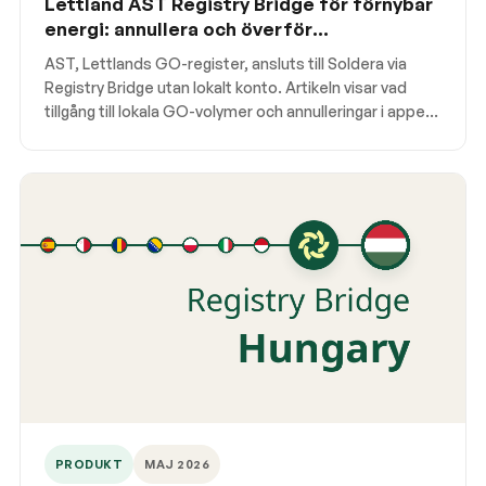
Lettland AST Registry Bridge för förnybar
energi: annullera och överför
ursprungsgarantier (GO) i AST med
AST, Lettlands GO-register, ansluts till Soldera via
Soldera
Registry Bridge utan lokalt konto. Artikeln visar vad
tillgång till lokala GO-volymer och annulleringar i appen
innebär för köpare i Lettland.
PRODUKT
MAJ 2026