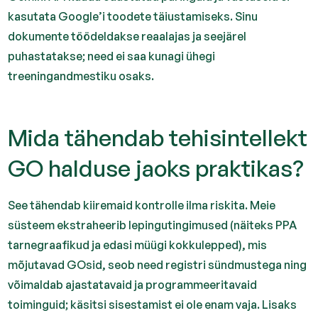
kasutata Google’i toodete täiustamiseks. Sinu
dokumente töödeldakse reaalajas ja seejärel
puhastatakse; need ei saa kunagi ühegi
treeningandmestiku osaks.
Mida tähendab tehisintellekt
GO halduse jaoks praktikas?
See tähendab kiiremaid kontrolle ilma riskita. Meie
süsteem ekstraheerib lepingutingimused (näiteks PPA
tarnegraafikud ja edasi müügi kokkulepped), mis
mõjutavad GOsid, seob need registri sündmustega ning
võimaldab ajastatavaid ja programmeeritavaid
toiminguid; käsitsi sisestamist ei ole enam vaja. Lisaks