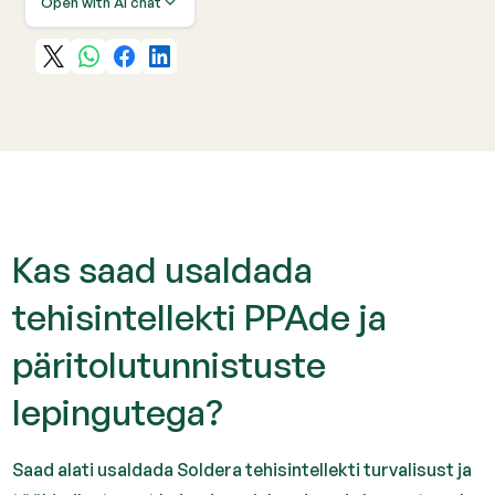
Open with AI chat
Kas saad usaldada
tehisintellekti PPAde ja
päritolutunnistuste
lepingutega?
Saad alati usaldada Soldera tehisintellekti turvalisust ja