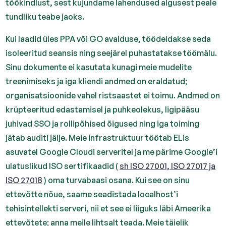
töökindlust, sest kujundame lahendused algusest peale
tundliku teabe jaoks.
Kui laadid üles PPA või GO avalduse, töödeldakse seda
isoleeritud seansis ning seejärel puhastatakse töömälu.
Sinu dokumente ei kasutata kunagi meie mudelite
treenimiseks ja iga kliendi andmed on eraldatud;
organisatsioonide vahel ristsaastet ei toimu. Andmed on
krüpteeritud edastamisel ja puhkeolekus, ligipääsu
juhivad SSO ja rollipõhised õigused ning iga toiming
jätab auditi jälje. Meie infrastruktuur töötab ELis
asuvatel Google Cloudi serveritel ja me pärime Google’i
ulatuslikud ISO sertifikaadid (
sh ISO 27001, ISO 27017 ja
ISO 27018
) oma turvabaasi osana. Kui see on sinu
ettevõtte nõue, saame seadistada localhost’i
tehisintellekti serveri, nii et see ei liiguks läbi Ameerika
ettevõtete; anna meile lihtsalt teada. Meie täielik