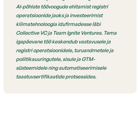
AI-põhiste töövoogude ehitamist registri
operatsioonide jaoks ja investeerimist
kliimatehnoloogia idufirmadesse läbi
Collective VC ja Team Ignite Ventures. Tema
igapäevane töö keskendub vastavusele ja
registri operatsioonidele, turuandmetele ja
poliitikauuringutele, sisule ja GTM-
süsteemidele ning automatiseerimisele
taastuvsertifikaatide protsessides.