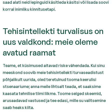
saad alati neid lepinguid käsitleda käsitsi või lisada soovi
korral inimliku kinnitusetapi.
Tehisintellekti turvalisus on
uus valdkond: meie oleme
avatud raamat
Teame, et küsimused aitavad riske vähendada. Kui sinu
meeskond soovib meie tehisintellekti turvaseadistust
põhjalikult uurida, oled teretulnud tooma keerulisi
stsenaariume; anna meile lihtsalt teada, et saaksime
kaasata tehnilise tiimi liikme. Toome selged skeemid,
arusaadavad vastused ja tee edasi, mille su valitsemine
saab heaks kiita.