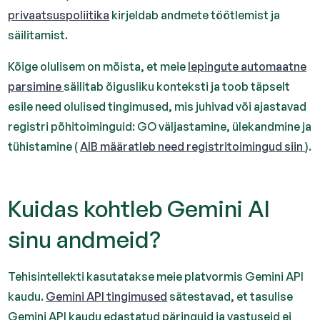
privaatsuspoliitika
kirjeldab andmete töötlemist ja
säilitamist.
Kõige olulisem on mõista, et meie
lepingute automaatne
parsimine
säilitab õigusliku konteksti ja toob täpselt
esile need olulised tingimused, mis juhivad või ajastavad
registri põhitoiminguid: GO väljastamine, ülekandmine ja
tühistamine (
AIB määratleb need registritoimingud siin
).
Kuidas kohtleb Gemini AI
sinu andmeid?
Tehisintellekti kasutatakse meie platvormis Gemini API
kaudu.
Gemini API tingimused
sätestavad, et tasulise
Gemini API kaudu edastatud päringuid ja vastuseid ei