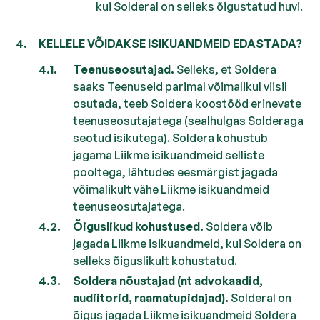
kui Solderal on selleks õigustatud huvi.
KELLELE VÕIDAKSE ISIKUANDMEID EDASTADA?
Teenuseosutajad.
Selleks, et Soldera
saaks Teenuseid parimal võimalikul viisil
osutada, teeb Soldera koostööd erinevate
teenuseosutajatega (sealhulgas Solderaga
seotud isikutega). Soldera kohustub
jagama Liikme isikuandmeid selliste
pooltega, lähtudes eesmärgist jagada
võimalikult vähe Liikme isikuandmeid
teenuseosutajatega.
Õiguslikud kohustused.
Soldera võib
jagada Liikme isikuandmeid, kui Soldera on
selleks õiguslikult kohustatud.
Soldera nõustajad (nt advokaadid,
audiitorid, raamatupidajad).
Solderal on
õigus jagada Liikme isikuandmeid Soldera