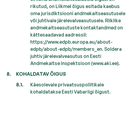
rikutud, on Liikmel õigus esitada kaebus
oma jurisdiktsiooni andmekaitseasutusele
või juhtivale järelevalveasutusele. Riiklike
andmekaitseasutuste kontaktandmed on
kättesaadavad aadressil:
https://www.edpb.europa.eu/about-
edpb/about-edpb/members_en. Soldera
juhtiv järelevalveasutus on Eesti
Andmekaitse Inspektsioon (www.aki.ee).
KOHALDATAV ÕIGUS
Käesolevale privaatsuspoliitikale
kohaldatakse Eesti Vabariigi õigust.