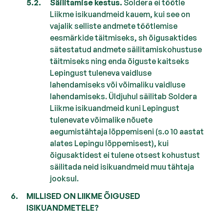
Säilitamise kestus.
Soldera ei töötle
Liikme isikuandmeid kauem, kui see on
vajalik selliste andmete töötlemise
eesmärkide täitmiseks, sh õigusaktides
sätestatud andmete säilitamiskohustuse
täitmiseks ning enda õiguste kaitseks
Lepingust tuleneva vaidluse
lahendamiseks või võimaliku vaidluse
lahendamiseks. Üldjuhul säilitab Soldera
Liikme isikuandmeid kuni Lepingust
tulenevate võimalike nõuete
aegumistähtaja lõppemiseni (s.o 10 aastat
alates Lepingu lõppemisest), kui
õigusaktidest ei tulene otsest kohustust
säilitada neid isikuandmeid muu tähtaja
jooksul.
MILLISED ON LIIKME ÕIGUSED
ISIKUANDMETELE?