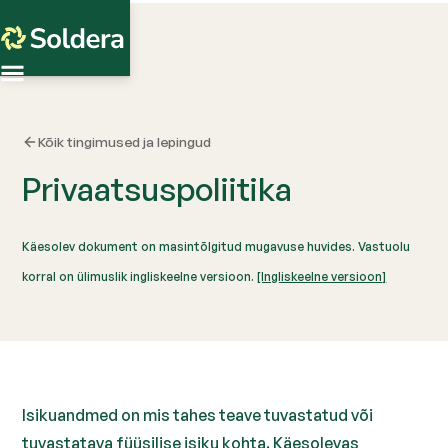
Kõik tingimused ja lepingud
Privaatsuspoliitika
Käesolev dokument on masintõlgitud mugavuse huvides. Vastuolu
korral on ülimuslik ingliskeelne versioon.
[Ingliskeelne versioon]
Isikuandmed on mis tahes teave tuvastatud või
tuvastatava füüsilise isiku kohta. Käesolevas