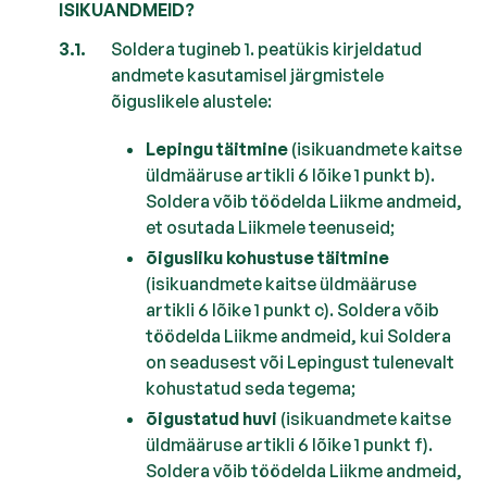
ISIKUANDMEID?
Soldera tugineb 1. peatükis kirjeldatud
andmete kasutamisel järgmistele
õiguslikele alustele:
Lepingu täitmine
(isikuandmete kaitse
üldmääruse artikli 6 lõike 1 punkt b).
Soldera võib töödelda Liikme andmeid,
et osutada Liikmele teenuseid;
õigusliku kohustuse täitmine
(isikuandmete kaitse üldmääruse
artikli 6 lõike 1 punkt c). Soldera võib
töödelda Liikme andmeid, kui Soldera
on seadusest või Lepingust tulenevalt
kohustatud seda tegema;
õigustatud huvi
(isikuandmete kaitse
üldmääruse artikli 6 lõike 1 punkt f).
Soldera võib töödelda Liikme andmeid,