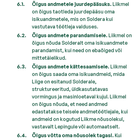
Õigus andmetele juurdepääsuks.
Liikmel
on õigus taotleda juurdepääsu oma
isikuandmetele, mis on Soldera kui
vastutava töötleja valduses.
Õigus andmete parandamisele.
Liikmel on
õigus nõuda Solderalt oma isikuandmete
parandamist, kui need on ebaõiged või
mittetäielikud.
Õigus andmete kättesaamisele.
Liikmel
on õigus saada oma isikuandmeid, mida
Liige on esitanud Solderale,
struktureeritud, üldkasutatavas
vormingus ja masinloetaval kujul. Liikmel
on õigus nõuda, et need andmed
edastatakse teisele andmetöötlejale, kui
andmeid on kogutud Liikme nõusolekul,
vastavalt Lepingule või automaatselt.
Õigus võtta oma nõusolek tagasi.
Kui