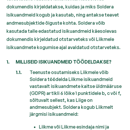
dokumendis kirjeldatakse, kuidas ja miks Soldera
isikuandmeid kogub ja kasutab, ning antakse teavet
andmesubjektide õiguste kohta. Soldera võib
kasutada talle edastatud isikuandmeid käesolevas
dokumendis kirjeldatud otstarveteks või Liikmele
isikuandmete kogumise ajal avaldatud otstarveteks.
MILLISEID ISIKUANDMEID TÖÖDELDAKSE?
Teenuste osutamiseks Liikmele võib
Soldera töödelda Liikme isikuandmeid
vastavalt isikuandmete kaitse üldmääruse
(GDPR) artikli 6 lõike 1 punktidele b, c või f,
sõltuvalt sellest, kas Liige on
andmesubjekt. Soldera kogub Liikmelt
järgmisi isikuandmeid:
Liikme või Liikme esindaja nimi ja