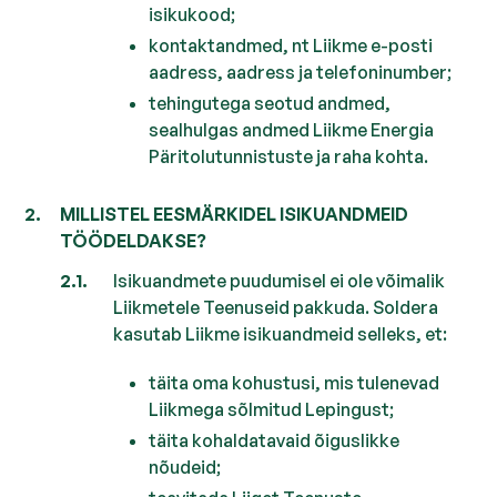
isikukood;
kontaktandmed, nt Liikme e-posti
aadress, aadress ja telefoninumber;
tehingutega seotud andmed,
sealhulgas andmed Liikme Energia
Päritolutunnistuste ja raha kohta.
MILLISTEL EESMÄRKIDEL ISIKUANDMEID
TÖÖDELDAKSE?
Isikuandmete puudumisel ei ole võimalik
Liikmetele Teenuseid pakkuda. Soldera
kasutab Liikme isikuandmeid selleks, et:
täita oma kohustusi, mis tulenevad
Liikmega sõlmitud Lepingust;
täita kohaldatavaid õiguslikke
nõudeid;