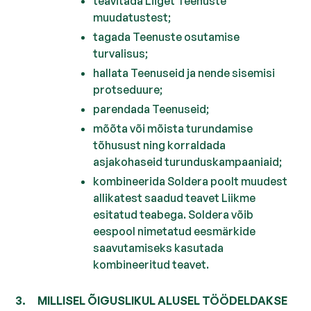
teavitada Liiget Teenuste
muudatustest;
tagada Teenuste osutamise
turvalisus;
hallata Teenuseid ja nende sisemisi
protseduure;
parendada Teenuseid;
mõõta või mõista turundamise
tõhusust ning korraldada
asjakohaseid turunduskampaaniaid;
kombineerida Soldera poolt muudest
allikatest saadud teavet Liikme
esitatud teabega. Soldera võib
eespool nimetatud eesmärkide
saavutamiseks kasutada
kombineeritud teavet.
MILLISEL ÕIGUSLIKUL ALUSEL TÖÖDELDAKSE