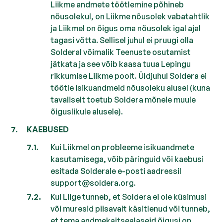
Liikme andmete töötlemine põhineb
nõusolekul, on Liikme nõusolek vabatahtlik
ja Liikmel on õigus oma nõusolek igal ajal
tagasi võtta. Sellisel juhul ei pruugi olla
Solderal võimalik Teenuste osutamist
jätkata ja see võib kaasa tuua Lepingu
rikkumise Liikme poolt. Üldjuhul Soldera ei
töötle isikuandmeid nõusoleku alusel (kuna
tavaliselt toetub Soldera mõnele muule
õiguslikule alusele).
KAEBUSED
Kui Liikmel on probleeme isikuandmete
kasutamisega, võib päringuid või kaebusi
esitada Solderale e-posti aadressil
support@soldera.org.
Kui Liige tunneb, et Soldera ei ole küsimusi
või muresid piisavalt käsitlenud või tunneb,
et tema andmekaitsealaseid õigusi on