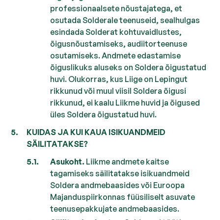
professionaalsete nõustajatega, et
osutada Solderale teenuseid, sealhulgas
esindada Solderat kohtuvaidlustes,
õigusnõustamiseks, audiitorteenuse
osutamiseks. Andmete edastamise
õiguslikuks aluseks on Soldera õigustatud
huvi. Olukorras, kus Liige on Lepingut
rikkunud või muul viisil Soldera õigusi
rikkunud, ei kaalu Liikme huvid ja õigused
üles Soldera õigustatud huvi.
KUIDAS JA KUI KAUA ISIKUANDMEID
SÄILITATAKSE?
Asukoht.
Liikme andmete kaitse
tagamiseks säilitatakse isikuandmeid
Soldera andmebaasides või Euroopa
Majanduspiirkonnas füüsiliselt asuvate
teenusepakkujate andmebaasides.