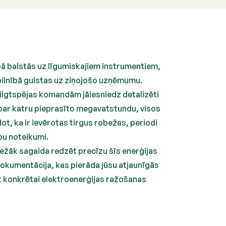
bā balstās uz līgumiskajiem instrumentiem,
ilnībā gulstas uz ziņojošo uzņēmumu.
 ilgtspējas komandām jāiesniedz detalizēti
par katru pieprasīto megavatstundu, visos
t, ka ir ievērotas tirgus robežas, periodi
bu noteikumi.
biežāk sagaida redzēt precīzu šīs enerģijas
dokumentācija, kas pierāda jūsu atjaunīgās
at konkrētai elektroenerģijas ražošanas