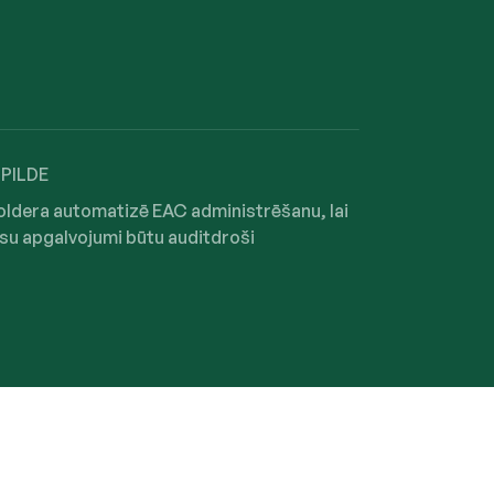
ZPILDE
oldera automatizē EAC administrēšanu, lai
ūsu apgalvojumi būtu auditdroši