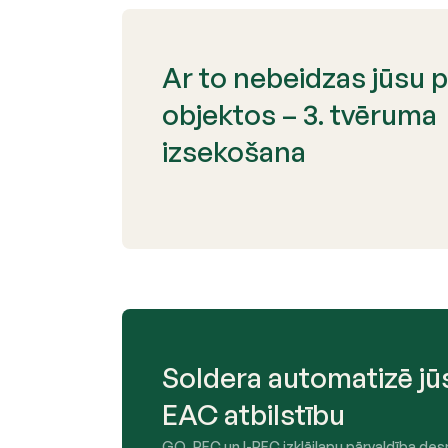
Ar to nebeidzas jūsu 
objektos – 3. tvēruma
izsekošana
Soldera automatizē jū
EAC atbilstību
GO, REC un I-REC izklājlapu pārvaldība de