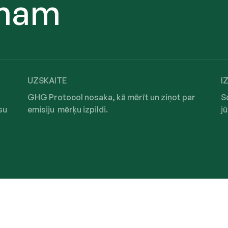
umam
UZSKAITE
I
GHG Protocol nosaka, kā mērīt un ziņot par
S
su
emisiju mērķu izpildi.
j