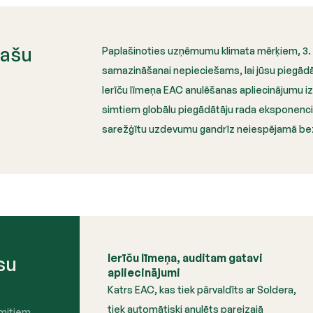
pašu
Paplašinoties uzņēmumu klimata mērķiem, 3.
samazināšanai nepieciešams, lai jūsu piegādā
Ierīču līmeņa EAC anulēšanas apliecinājumu i
simtiem globālu piegādātāju rada eksponenciā
sarežģītu uzdevumu gandrīz neiespējamā bez
Ierīču līmeņa, auditam gatavi
su
apliecinājumi
Katrs EAC, kas tiek pārvaldīts ar Soldera,
tiek automātiski anulēts pareizajā
smitiem