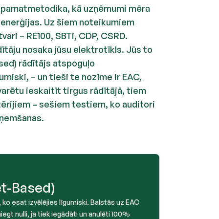
 ir pamatmetodika, kā uzņēmumi mēra
roenerģijas. Uz šiem noteikumiem
etvari – RE100, SBTi, CDP, CSRD.
ītāju nosaka jūsu elektrotīkls. Jūs to
sed) rādītājs atspoguļo
umiski, – un tieši te nozīme ir EAC,
rētu ieskaitīt tirgus rādītājā, tiem
tērijiem – sešiem testiem, ko auditori
eņemšanas.
et-Based)
ko esat izvēlējies līgumiski. Balstās uz EAC
egt nulli, ja tiek iegādāti un anulēti 100%