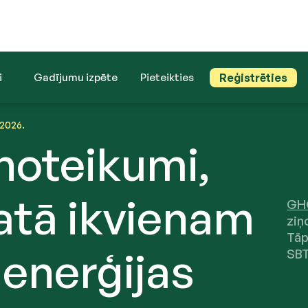
i
Gadījumu izpēte
Pieteikties
Reģistrēties
2026.
noteikumi,
atā ikvienam
GH
ziņ
Tāp
 enerģijas
SBT