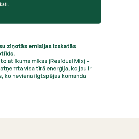
kāti.
su ziņotās emisijas izskatās
tīkls.
to atlikuma mikss (Residual Mix) –
 atņemta visa tīrā enerģija, ko jau ir
ts, ko neviena ilgtspējas komanda