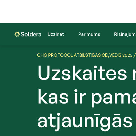
Uzzināt
Par mums
Risinājum
GHG PROTOCOL ATBILSTĪBAS CEĻVEDIS 2025./
Uzskaites 
kas ir pam
atjaunīgās