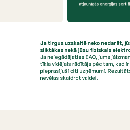
atjaunīgās enerģijas sertifi
Ja tirgus uzskaitē neko nedarāt, jū
sliktākas nekā jūsu fiziskais elektro
Ja neiegādājaties EAC, jums jāizman
tīkla vidējais rādītājs pēc tam, kad ir
pieprasījuši citi uzņēmumi. Rezultā
nevēlas skaidrot valdei.