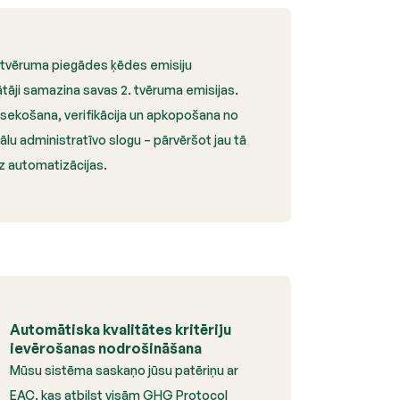
 tvēruma piegādes ķēdes emisiju
tāji samazina savas 2. tvēruma emisijas.
zsekošana, verifikācija un apkopošana no
lu administratīvo slogu – pārvēršot jau tā
 automatizācijas.
Automātiska kvalitātes kritēriju
ievērošanas nodrošināšana
Mūsu sistēma saskaņo jūsu patēriņu ar
EAC, kas atbilst visām GHG Protocol