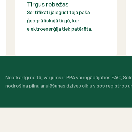
Tirgus robežas
Sertifikāti jāiegūst tajā pašā
ģeogrāfiskajā tirgū, kur
elektroenerģija tiek patērēta.
Neatkarīgi no tā, vai jums ir PPA vai iegādājaties EAC, Sol
nodrošina pilnu anulēšanas dzīves ciklu visos reģistros un