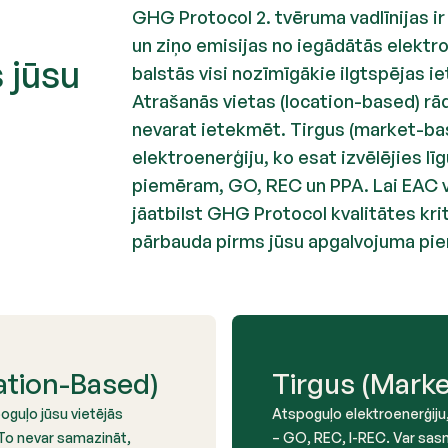
GHG Protocol 2. tvēruma vadlīnijas
un ziņo emisijas no iegādātās elekt
s jūsu
balstās visi nozīmīgākie ilgtspējas i
Atrašanās vietas (location-based) rād
nevarat ietekmēt. Tirgus (market-ba
elektroenerģiju, ko esat izvēlējies līg
piemēram, GO, REC un PPA. Lai EAC va
jāatbilst GHG Protocol kvalitātes kri
pārbauda pirms jūsu apgalvojuma pi
ation-Based)
Tirgus (Mark
oguļo jūsu vietējās
Atspoguļo elektroenerģiju, 
 To nevar samazināt,
– GO, REC, I-REC. Var sasni