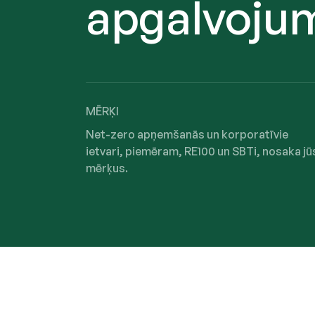
apgalvoj
MĒRĶI
Net-zero apņemšanās un korporatīvie
ietvari, piemēram, RE100 un SBTi, nosaka jū
mērķus.