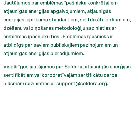
Jautājumos par emblēmas īpašnieka konkrētajiem
atjaunīgās enerģijas apgalvojumiem, atjaunīgās
enerģijas iepirkuma standartiem, sertifikātu pirkumiem,
dzēšanu vai ziņošanas metodoloģiju sazinieties ar
emblēmas īpašnieku tieši. Emblēmas īpašnieks ir
atbildīgs par saviem publiskajiem paziņojumiem un
atjaunīgās enerģijas pierādījumiem.
Vispārīgos jautājumos par Soldera, atjaunīgās enerģijas
sertifikātiem vai korporatīvajām sertifikātu darba
plūsmām sazinieties ar support@soldera.org.