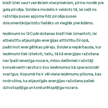
bieži iziet cauri vairākiem starpniekiem, pirms nonāk pie
gala pircēja. Soldera modelis ir veidots tā, lai ceļš no
ražotāja puses apjoma līdz pircēja puses
dokumentācijai būtu tiešāks un vieglāk pierādāms.
Ieņēmumi no GO pārdošanas bieži tiek izmantoti, lai
atbalstītu atjaunīgās enerģijas attīstību Eiropā,
paātrinot enerģētikas pāreju. Soldera nepārbauda, kur
ieņēmumi tiek izlietoti, taču, tā kā enerģijas ražošana
nav īpaši ienesīga nozare, mūsu dalībnieki ražotāji
konsekventi raksturo šos ieņēmumus kā operacionāli
svarīgus. Kopumā tie ir vēl viena ieņēmumu plūsma, kas
nodrošina, ka atjaunīgās enerģijas ražošana paliek
dzīvotspējīga un konkurētspējīga nozare.