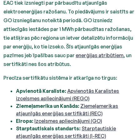
EAC tiek izsniegti par pārbaudītu atjaunīgās
elektroenerģijas ražošanu. To piedāvājums ir saistīts ar
GO izsniegšanu noteiktā periodā. GO izsniedz
attiecīgās iestādes par 1 MWh pārbaudītas ražošanas,
tie atšķiras pēc reģiona un ietver detalizētu informāciju
par enerģiju, ko tie izseko. Šīs atjaunīgās enerģijas
pazīmes jeb īpašības sauc par
enerģijas atribūtiem
, un
sertifikāti nes šos atribūtus.
Precīza sertifikātu sistēma ir atkarīga no tirgus:
Apvienotā Karaliste:
Apvienotās Karalistes
izcelsmes apliecinājumi (REGO)
Ziemeļamerika un Kanāda:
Ziemeļamerikas
atjaunīgās enerģijas sertifikāti (REC)
Eiropa:
Izcelsmes apliecinājumi (GO)
Starptautiskais standarts:
Starptautiskie
atjaunīgās enerģijas sertifikāti (I-REC)