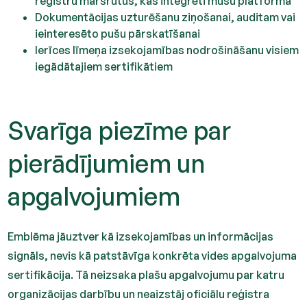
reģistru maršrutus, kas integrēti mūsu platformā
Dokumentācijas uzturēšanu ziņošanai, auditam vai
ieinteresēto pušu pārskatīšanai
Ierīces līmeņa izsekojamības nodrošināšanu visiem
iegādātajiem sertifikātiem
Svarīga piezīme par
pierādījumiem un
apgalvojumiem
Emblēma jāuztver kā izsekojamības un informācijas
signāls, nevis kā patstāvīga konkrēta vides apgalvojuma
sertifikācija. Tā neizsaka plašu apgalvojumu par katru
organizācijas darbību un neaizstāj oficiālu reģistra