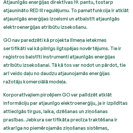
Atjaunīgās enerģijas direktīvas 19. pantu, tostarp
atjaunināto RED III regulējumu. To pamatfunkcija ir atklāt
atjaunīgās enerģijas izcelsmi un atbalstīt atjaunīgās
elektroenerģijas atribūtu izsekošanu.
GO nav paredzēti kā projekta līmeņa ietekmes
sertifikāti vai kā pilnīgs ilgtspējas novērtējums. Tie ir
reģistros balstīti instrumenti atjaunīgās enerģijas
atribūtu izsekošanai. Tā kā tos var nodot un pārdot, tie
arī veido daļu no daudzu atjaunojamās enerģijas
ražotāju komerciālā modeļa.
Korporatīvajiem pircējiem GO var palīdzēt atklāt
informāciju par atjaunīgo elektroenerģiju, ja ir izpildītas
attiecīgās tirgus, laika, dzēšanas un ziņošanas
prasības. Jebkura sertifikāta precīza traktēšana ir
atkarīga no piemērojamās ziņošanas sistēmas,