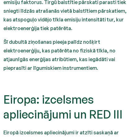
emisiju faktorus. Tirgū balstītie pārskati parasti tiek
sniegti līdzās atrašanās vietā balstītiem pārskatiem,
kas atspoguļo vidējo tīkla emisiju intensitāti tur, kur
elektroenerģija tiek patērēta.
Šī dubultā ziņošanas pieeja palīdz nošķirt
elektroenerģiju, kas patērēta no fiziskā tīkla, no
atjaunīgās enerģijas atribūtiem, kas iegādāti vai
pieprasīti ar līgumiskiem instrumentiem.
Eiropa: izcelsmes
apliecinājumi un RED III
Eiropā izcelsmes apliecinājumi ir atzīti saskaņā ar