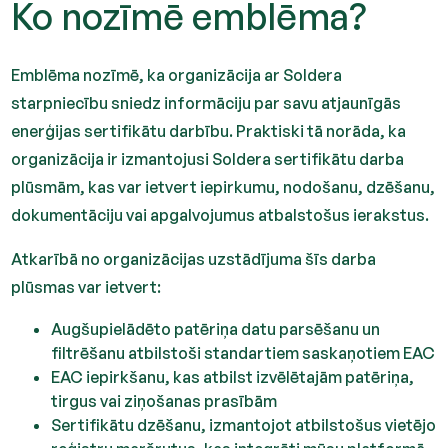
Ko nozīmē emblēma?
Emblēma nozīmē, ka organizācija ar Soldera
starpniecību sniedz informāciju par savu atjaunīgās
enerģijas sertifikātu darbību. Praktiski tā norāda, ka
organizācija ir izmantojusi Soldera sertifikātu darba
plūsmām, kas var ietvert iepirkumu, nodošanu, dzēšanu,
dokumentāciju vai apgalvojumus atbalstošus ierakstus.
Atkarībā no organizācijas uzstādījuma šīs darba
plūsmas var ietvert:
Augšupielādēto patēriņa datu parsēšanu un
filtrēšanu atbilstoši standartiem saskaņotiem EAC
EAC iepirkšanu, kas atbilst izvēlētajām patēriņa,
tirgus vai ziņošanas prasībām
Sertifikātu dzēšanu, izmantojot atbilstošus vietējo