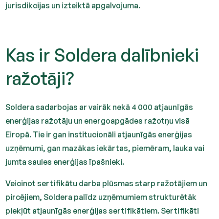
jurisdikcijas un izteiktā apgalvojuma.
Kas ir Soldera dalībnieki
ražotāji?
Soldera sadarbojas ar vairāk nekā 4 000 atjaunīgās
enerģijas ražotāju un energoapgādes ražotņu visā
Eiropā. Tie ir gan institucionāli atjaunīgās enerģijas
uzņēmumi, gan mazākas iekārtas, piemēram, lauka vai
jumta saules enerģijas īpašnieki.
Veicinot sertifikātu darba plūsmas starp ražotājiem un
pircējiem, Soldera palīdz uzņēmumiem strukturētāk
piekļūt atjaunīgās enerģijas sertifikātiem. Sertifikāti