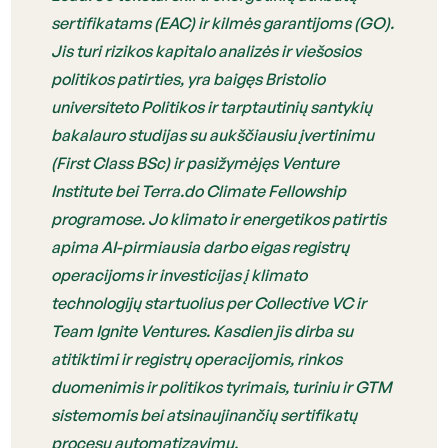
sertifikatams (EAC) ir kilmės garantijoms (GO).
Jis turi rizikos kapitalo analizės ir viešosios
politikos patirties, yra baigęs Bristolio
universiteto Politikos ir tarptautinių santykių
bakalauro studijas su aukščiausiu įvertinimu
(First Class BSc) ir pasižymėjęs Venture
Institute bei Terra.do Climate Fellowship
programose. Jo klimato ir energetikos patirtis
apima AI-pirmiausia darbo eigas registrų
operacijoms ir investicijas į klimato
technologijų startuolius per Collective VC ir
Team Ignite Ventures. Kasdien jis dirba su
atitiktimi ir registrų operacijomis, rinkos
duomenimis ir politikos tyrimais, turiniu ir GTM
sistemomis bei atsinaujinančių sertifikatų
procesų automatizavimu.