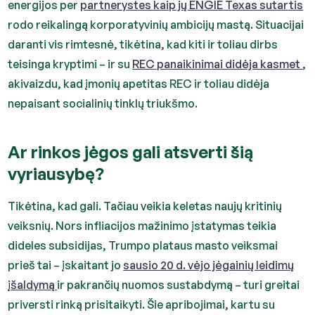
energijos per
partnerystes kaip jų ENGIE Texas sutartis
rodo reikalingą korporatyvinių ambicijų mastą. Situacijai
daranti vis rimtesnė, tikėtina, kad kiti ir toliau dirbs
teisinga kryptimi – ir su
REC panaikinimai didėja kasmet
,
akivaizdu, kad įmonių apetitas REC ir toliau didėja
nepaisant socialinių tinklų triukšmo.
Ar rinkos jėgos gali atsverti šią
vyriausybę?
Tikėtina, kad gali. Tačiau veikia keletas naujų kritinių
veiksnių. Nors infliacijos mažinimo įstatymas teikia
dideles subsidijas, Trumpo plataus masto veiksmai
prieš tai – įskaitant jo
sausio 20 d. vėjo jėgainių leidimų
įšaldymą
ir pakrančių nuomos sustabdymą – turi greitai
priversti rinką prisitaikyti. Šie apribojimai, kartu su