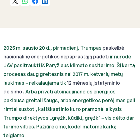
2025 m. sausio 20 d., pirmadienį, Trumpas
paskelbė
nacionalinę energetikos nepaprastąją padėtį
ir nurodė
JAV pasitraukti iš Paryžiaus klimato susitarimo. Šį kartą
procesas daug greitesnis nei 2017 m. ketverių metų
laukimas – reikalaujama tik
12 mėnesių įstatyminio
delsimo
. Arba privati atsinaujinančios energijos
paklausa greitai išaugs, arba energetikos perėjimas gali
rimtai sustoti, kai iškastinio kuro pramonė laikysis
Trumpo direktyvos „gręžk, kūdiki, gręžk" – vis dėlto dar
turime vilties. Pažiūrėkime, kodėl matome kai ką
teigiamo: