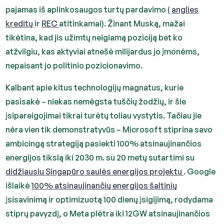
pajamas iš aplinkosaugos turtų pardavimo (
anglies
kreditų
ir
REC
atitinkamai). Žinant Muską, mažai
tikėtina, kad jis užimtų neigiamą poziciją bet ko
atžvilgiu, kas aktyviai atnešė milijardus jo įmonėms,
nepaisant jo politinio pozicionavimo.
Kalbant apie kitus technologijų magnatus, kurie
pasisakė – niekas nemėgsta tuščių žodžių, ir šie
įsipareigojimai tikrai turėtų toliau vystytis. Tačiau jie
nėra vien tik demonstratyvūs – Microsoft stiprina savo
ambicingą strategiją pasiekti 100% atsinaujinančios
energijos tikslą iki 2030 m. su 20 metų sutartimi su
didžiausiu Singapūro saulės energijos projektu
. Google
išlaikė
100% atsinaujinančių energijos šaltinių
įsisavinimą ir optimizuotą 100 dienų įsigijimą, rodydama
stiprų pavyzdį, o Meta plėtra iki 12GW atsinaujinančios