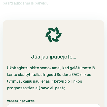
pasitraukdama iš pareigų.
Jūs jau įpusėjote...
Užsiregistruokite nemokamai, kad galėtumėte iš
karto skaityti toliau ir gauti Soldera EAC rinkos
tyrimus, kainų naujienas ir ketvirčio rinkos
prognozes tiesiai į savo el. paštą.
Vardas ir pavardė