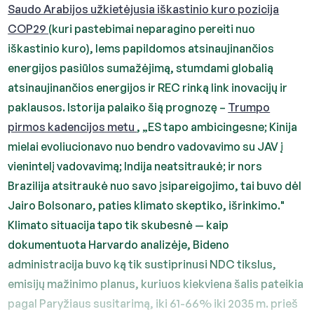
Saudo Arabijos užkietėjusia iškastinio kuro pozicija
COP29
(kuri pastebimai neparagino pereiti nuo
iškastinio kuro), lems papildomos atsinaujinančios
energijos pasiūlos sumažėjimą, stumdami globalią
atsinaujinančios energijos ir REC rinką link inovacijų ir
paklausos. Istorija palaiko šią prognozę –
Trumpo
pirmos kadencijos metu
, „ES tapo ambicingesne; Kinija
mielai evoliucionavo nuo bendro vadovavimo su JAV į
vienintelį vadovavimą; Indija neatsitraukė; ir nors
Brazilija atsitraukė nuo savo įsipareigojimo, tai buvo dėl
Jairo Bolsonaro, paties klimato skeptiko, išrinkimo."
Klimato situacija tapo tik skubesnė — kaip
dokumentuota Harvardo analizėje, Bideno
administracija buvo ką tik sustiprinusi NDC tikslus,
emisijų mažinimo planus, kuriuos kiekviena šalis pateikia
pagal Paryžiaus susitarimą, iki 61-66% iki 2035 m. prieš