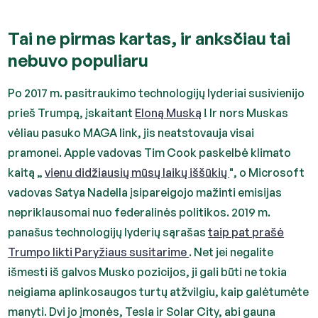
Tai ne pirmas kartas, ir anksčiau tai
nebuvo populiaru
Po 2017 m. pasitraukimo technologijų lyderiai susivienijo
prieš Trumpą, įskaitant
Eloną Muską
! Ir nors Muskas
vėliau pasuko MAGA link, jis neatstovauja visai
pramonei. Apple vadovas Tim Cook paskelbė klimato
kaitą „
vienu didžiausių mūsų laikų iššūkių
", o Microsoft
vadovas Satya Nadella įsipareigojo mažinti emisijas
nepriklausomai nuo federalinės politikos. 2019 m.
panašus technologijų lyderių sąrašas
taip pat prašė
Trumpo likti Paryžiaus susitarime
. Net jei negalite
išmesti iš galvos Musko pozicijos, ji gali būti ne tokia
neigiama aplinkosaugos turtų atžvilgiu, kaip galėtumėte
manyti. Dvi jo įmonės, Tesla ir Solar City, abi gauna