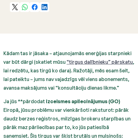
Kādam tas ir jāsaka – atjaunojamās enerģijas starpnieki
var būt dārgi (skatiet mūsu
“tirgus dalībnieku” pārskatu
,
lai redzētu, kas tirgū ko dara). Ražotāji, mēs esam šeit,
lai pateiktu – jums nav vajadzīgs vēl viens abonements,
avansa maksājums vai “konsultāciju dienas likme.”
Ja jūs **pārdodat
izcelsmes apliecinājumus (GO)
Eiropā, jūsu problēmu var vienkāršoti raksturot: pārāk
daudz berzes reģistros, milzīgas brokeru starpības un
pārāk maz pārliecības par to, ko jūs patiesībā
saņemsiet. Šis tirgus var šķist brutāls un mulsinošs: