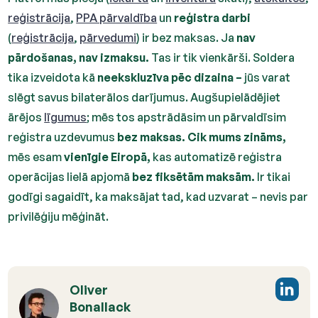
reģistrācija
,
PPA pārvaldība
un
reģistra darbi
(
reģistrācija
,
pārvedumi
) ir bez maksas. Ja
nav
pārdošanas, nav izmaksu.
Tas ir tik vienkārši. Soldera
tika izveidota kā
neekskluzīva pēc dizaina –
jūs varat
slēgt savus bilaterālos darījumus. Augšupielādējiet
ārējos
līgumus
; mēs tos apstrādāsim un pārvaldīsim
reģistra uzdevumus
bez maksas.
Cik mums zināms,
mēs esam
vienīgie Eiropā,
kas automatizē reģistra
operācijas lielā apjomā
bez fiksētām maksām.
Ir tikai
godīgi sagaidīt, ka maksājat tad, kad uzvarat – nevis par
privilēģiju mēģināt.
Oliver
Bonallack