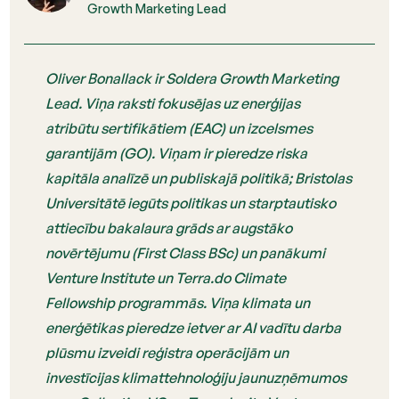
Growth Marketing Lead
Oliver Bonallack ir Soldera Growth Marketing
Lead. Viņa raksti fokusējas uz enerģijas
atribūtu sertifikātiem (EAC) un izcelsmes
garantijām (GO). Viņam ir pieredze riska
kapitāla analīzē un publiskajā politikā; Bristolas
Universitātē iegūts politikas un starptautisko
attiecību bakalaura grāds ar augstāko
novērtējumu (First Class BSc) un panākumi
Venture Institute un Terra.do Climate
Fellowship programmās. Viņa klimata un
enerģētikas pieredze ietver ar AI vadītu darba
plūsmu izveidi reģistra operācijām un
investīcijas klimattehnoloģiju jaunuzņēmumos