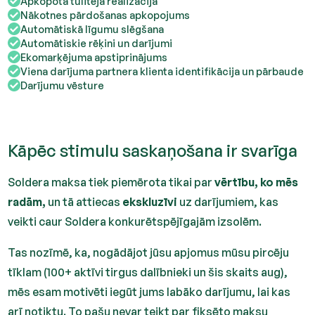
Apkopota tūlītēja realizācija
Nākotnes pārdošanas apkopojums
Automātiskā līgumu slēgšana
Automātiskie rēķini un darījumi
Ekomarķējuma apstiprinājums
Viena darījuma partnera klienta identifikācija un pārbaude
Darījumu vēsture
Kāpēc stimulu saskaņošana ir svarīga
Soldera maksa tiek piemērota tikai par
vērtību, ko mēs
radām,
un tā attiecas
ekskluzīvi
uz darījumiem, kas
veikti caur Soldera konkurētspējīgajām izsolēm.
Tas nozīmē, ka, nogādājot jūsu apjomus mūsu pircēju
tīklam (100+ aktīvi tirgus dalībnieki un šis skaits aug),
mēs esam motivēti iegūt jums labāko darījumu, lai kas
arī notiktu. To pašu nevar teikt par fiksēto maksu