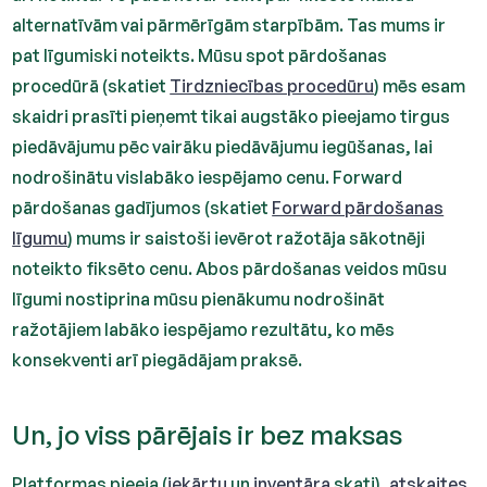
alternatīvām vai pārmērīgām starpībām. Tas mums ir
pat līgumiski noteikts. Mūsu spot pārdošanas
procedūrā (skatiet
Tirdzniecības procedūru
) mēs esam
skaidri prasīti pieņemt tikai augstāko pieejamo tirgus
piedāvājumu pēc vairāku piedāvājumu iegūšanas, lai
nodrošinātu vislabāko iespējamo cenu. Forward
pārdošanas gadījumos (skatiet
Forward pārdošanas
līgumu
) mums ir saistoši ievērot ražotāja sākotnēji
noteikto fiksēto cenu. Abos pārdošanas veidos mūsu
līgumi nostiprina mūsu pienākumu nodrošināt
ražotājiem labāko iespējamo rezultātu, ko mēs
konsekventi arī piegādājam praksē.
Un, jo viss pārējais ir bez maksas
Platformas pieeja (
iekārtu
un
inventāra
skati),
atskaites
,