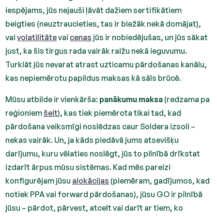
iespējams, jūs nejauši ļāvāt dažiem sertifikātiem
beigties (neuztraucieties, tas ir biežāk nekā domājat),
vai
volatilitāte
vai
cenas
jūs ir nobiedējušas, un jūs sākat
just, ka šis tirgus rada vairāk raižu nekā ieguvumu.
Turklāt jūs nevarat atrast uzticamu pārdošanas kanālu,
kas nepiemērotu papildus maksas kā sāls brūcē.
Mūsu atbilde ir vienkārša:
panākumu maksa
(redzama pa
reģioniem
šeit
), kas tiek piemērota tikai tad, kad
pārdošana veiksmīgi noslēdzas caur Soldera izsoli –
nekas vairāk. Un, ja kāds piedāvā jums atsevišķu
darījumu, kuru vēlaties noslēgt, jūs to pilnībā drīkstat
izdarīt ārpus mūsu sistēmas. Kad mēs pareizi
konfigurējam jūsu
alokācijas
(piemēram, gadījumos, kad
notiek PPA vai forward pārdošanas), jūsu GO ir pilnībā
jūsu – pārdot, pārvest, atcelt vai darīt ar tiem, ko