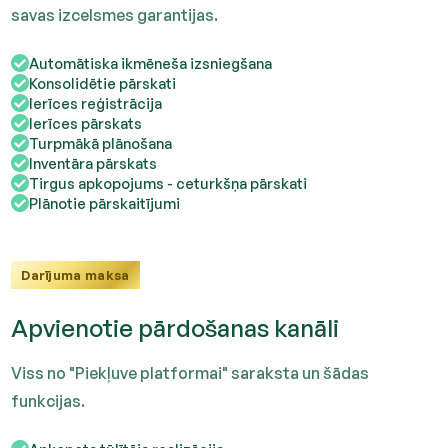
savas izcelsmes garantijas.
Automātiska ikmēneša izsniegšana
Konsolidētie pārskati
Ierīces reģistrācija
Ierīces pārskats
Turpmākā plānošana
Inventāra pārskats
Tirgus apkopojums - ceturkšņa pārskati
Plānotie pārskaitījumi
Darījuma maksa
Apvienotie pārdošanas kanāli
Viss no "Piekļuve platformai" saraksta un šādas
funkcijas.