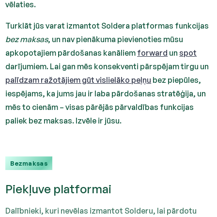
vēlaties.
Turklāt jūs varat izmantot Soldera platformas funkcijas
bez maksas
, un nav pienākuma pievienoties mūsu
apkopotajiem pārdošanas kanāliem
forward
un
spot
darījumiem. Lai gan mēs konsekventi pārspējam tirgu un
palīdzam ražotājiem gūt vislielāko peļņu
bez piepūles,
iespējams, ka jums jau ir laba pārdošanas stratēģija, un
mēs to cienām – visas pārējās pārvaldības funkcijas
paliek bez maksas. Izvēle ir jūsu.
Bezmaksas
Piekļuve platformai
Dalībnieki, kuri nevēlas izmantot Solderu, lai pārdotu