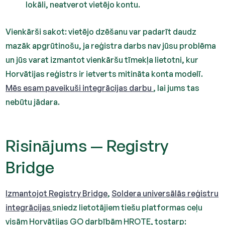
lokāli, neatverot vietējo kontu.
Vienkārši sakot: vietējo dzēšanu var padarīt daudz
mazāk apgrūtinošu, ja reģistra darbs nav jūsu problēma
un jūs varat izmantot vienkāršu tīmekļa lietotni, kur
Horvātijas reģistrs ir ietverts mitināta konta modelī.
Mēs esam paveikuši integrācijas darbu
, lai jums tas
nebūtu jādara.
Risinājums — Registry
Bridge
Izmantojot Registry Bridge
,
Soldera universālās reģistru
integrācijas
sniedz lietotājiem tiešu platformas ceļu
visām Horvātijas GO darbībām HROTE, tostarp: