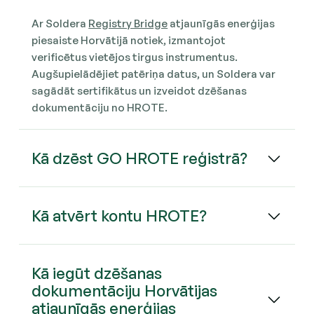
Ar Soldera
Registry Bridge
atjaunīgās enerģijas
piesaiste Horvātijā notiek, izmantojot
verificētus vietējos tirgus instrumentus.
Augšupielādējiet patēriņa datus, un Soldera var
sagādāt sertifikātus un izveidot dzēšanas
dokumentāciju no HROTE.
Kā dzēst GO HROTE reģistrā?
Kā atvērt kontu HROTE?
Kā iegūt dzēšanas
dokumentāciju Horvātijas
atjaunīgās enerģijas