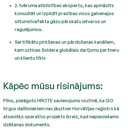
2. tvēruma atbilstības ekspertu, kas apmācīts
konsultēt un izpildīt prasības visos galvenajos
siltumnīcefekta gāzu pārskatu ietvaros un
regulējumos.
Sertifikātu pirkšanas un pārdošanas kanāliem,
kam uzticas Soldera globālais darījumu partneru
un klientu tīkls
Kāpēc mūsu risinājums:
Pilns, pielāgots HROTE savienojums nozīmē, ka GO
tirgus dalībniekiem nav jāuztver Horvātijas reģistrs kā
atsevišķs operatīvs projekts ikreiz, kad nepieciešams
dzēšanas dokuments.