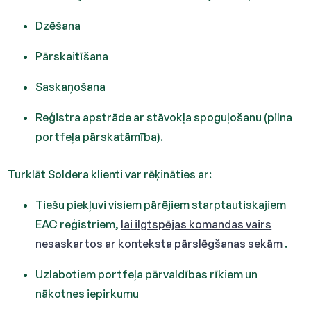
Dzēšana
Pārskaitīšana
Saskaņošana
Reģistra apstrāde ar stāvokļa spoguļošanu (pilna
portfeļa pārskatāmība).
Turklāt Soldera klienti var rēķināties ar:
Tiešu piekļuvi visiem pārējiem starptautiskajiem
EAC reģistriem,
lai ilgtspējas komandas vairs
nesaskartos ar konteksta pārslēgšanas sekām
.
Uzlabotiem portfeļa pārvaldības rīkiem un
nākotnes iepirkumu