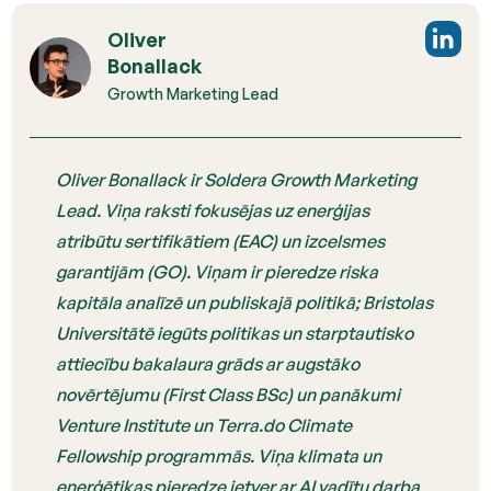
Oliver
Bonallack
Growth Marketing Lead
Oliver Bonallack ir Soldera Growth Marketing
Lead. Viņa raksti fokusējas uz enerģijas
atribūtu sertifikātiem (EAC) un izcelsmes
garantijām (GO). Viņam ir pieredze riska
kapitāla analīzē un publiskajā politikā; Bristolas
Universitātē iegūts politikas un starptautisko
attiecību bakalaura grāds ar augstāko
novērtējumu (First Class BSc) un panākumi
Venture Institute un Terra.do Climate
Fellowship programmās. Viņa klimata un
enerģētikas pieredze ietver ar AI vadītu darba