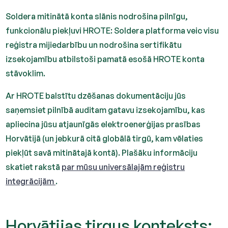
Soldera mitinātā konta slānis nodrošina pilnīgu,
funkcionālu piekļuvi HROTE: Soldera platforma veic visu
reģistra mijiedarbību un nodrošina sertifikātu
izsekojamību atbilstoši pamatā esošā HROTE konta
stāvoklim.
Ar HROTE balstītu dzēšanas dokumentāciju jūs
saņemsiet pilnībā auditam gatavu izsekojamību, kas
apliecina jūsu atjaunīgās elektroenerģijas prasības
Horvātijā (un jebkurā citā globālā tirgū, kam vēlaties
piekļūt savā mitinātajā kontā). Plašāku informāciju
skatiet rakstā
par mūsu universālajām reģistru
integrācijām
.
Horvātijas tirgus konteksts: