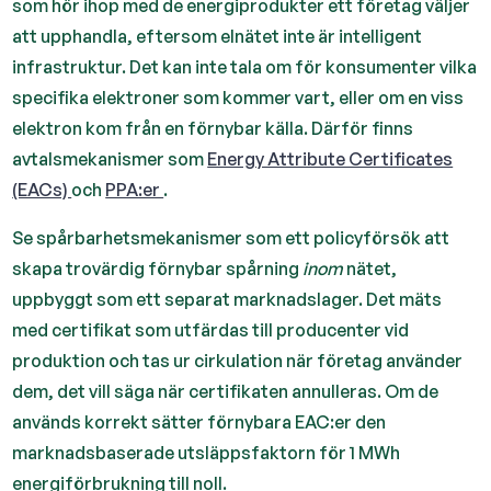
som hör ihop med de energiprodukter ett företag väljer
att upphandla, eftersom elnätet inte är intelligent
infrastruktur. Det kan inte tala om för konsumenter vilka
specifika elektroner som kommer vart, eller om en viss
elektron kom från en förnybar källa. Därför finns
avtalsmekanismer som
Energy Attribute Certificates
(EACs)
och
PPA:er
.
Se spårbarhetsmekanismer som ett policyförsök att
skapa trovärdig förnybar spårning
inom
nätet,
uppbyggt som ett separat marknadslager. Det mäts
med certifikat som utfärdas till producenter vid
produktion och tas ur cirkulation när företag använder
dem, det vill säga när certifikaten annulleras. Om de
används korrekt sätter förnybara EAC:er den
marknadsbaserade utsläppsfaktorn för 1 MWh
energiförbrukning till noll.