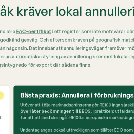
åk kräver lokal annuller
nnullera
EAC-certifikat
i ett register som inte motsvarar där
en godkänd genväg. Och eftersom kraven på geografisk match
n någonsin. Det innebär att annulleringsvägar framöver möt
ras automatiska styrning av annullering sker mot lokala reg
gsintyg redo för export där sådana finns.
Bästa praxis: Annullera i förbrukning
Utöver att följa marknadsgränserna gör RE100 inga särskil
överlåter bedömningen till EECS
. I praktiken: utfärda
t
för att ett land ska ingå i RE100:s europeiska marknadsg
Undantag anges också uttryckligen som tillåter EDC som m