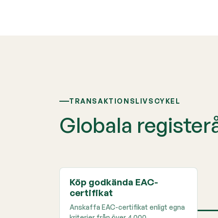
TRANSAKTIONSLIVSCYKEL
Globala register
Köp godkända EAC-
certifikat
Anskaffa EAC-certifikat enligt egna
kriterier från över 4 000