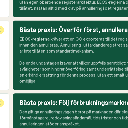
utan egen oberoende registerarkitektur. EECS-reglerna def
tillåtet, nästan alltid med krav på annullering i det regis
Bästa praxis: Överför först, annullera
EECS-reglerna
kräver att en GO exporteras till det reg
innan den annulleras. Annullering i utfärdanderegistret 
är inte tillåten som standardmekanism.
De enda undantagen kräver att villkor uppfylls samtidigt: 
svårigheter som hindrar överföring samt underrättelse til
en erkänd ersättning för denna process, utan ett smalt 
omöjliga.
Bästa praxis: Följ förbrukningsmarkn
Den giltiga annulleringsvägen beror på marknaden där el
förmånstagare, redovisningsändamål, tidsfrister och ti
annulleringen stöder anspråket.