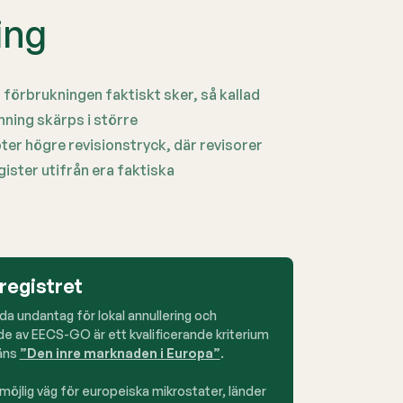
ing
 förbrukningen faktiskt sker, så kallad
ning skärps i större
er högre revisionstryck, där revisorer
ister utifrån era faktiska
sregistret
da undantag för lokal annullering och
nde av EECS-GO är ett kvalificerande kriterium
räns
”Den inre marknaden i Europa”
.
öjlig väg för europeiska mikrostater, länder