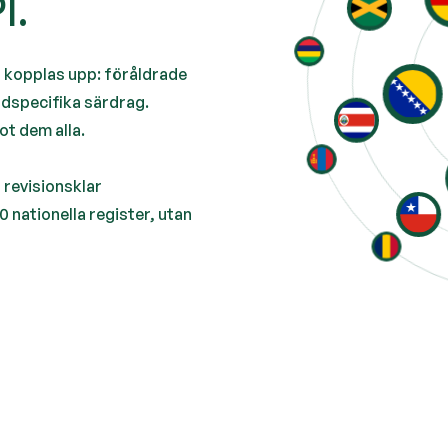
I.
t kopplas upp: föråldrade
ndspecifika särdrag.
ot dem alla.
 revisionsklar
0 nationella register, utan