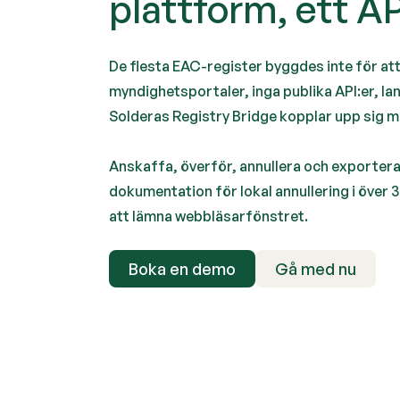
plattform, ett AP
De flesta EAC-register byggdes inte för at
myndighetsportaler, inga publika API:er, la
Solderas Registry Bridge kopplar upp sig m
Anskaffa, överför, annullera och exportera
dokumentation för lokal annullering i över 3
att lämna webbläsarfönstret.
Boka en demo
Gå med nu