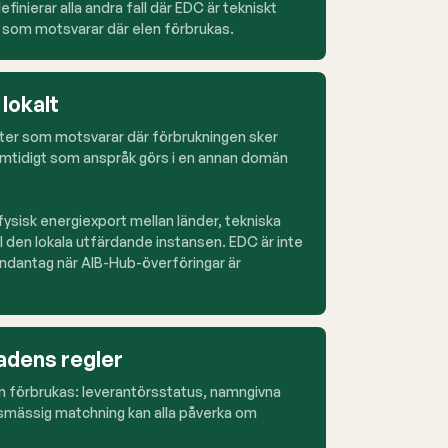
inierar alla andra fall där EDC är tekniskt
ter som motsvarar där elen förbrukas.
 lokalt
ister som motsvarar där förbrukningen sker
samtidigt som anspråk görs i en annan domän
fysisk energiexport mellan länder, tekniska
l den lokala utfärdande instansen. EDC är inte
undantag när AIB-Hub-överföringar är
adens regler
en förbrukas: leverantörsstatus, namngivna
dsmässig matchning kan alla påverka om