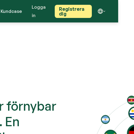
Logga
Registrera
Kundcase
dig
in
ör förnybar
. En