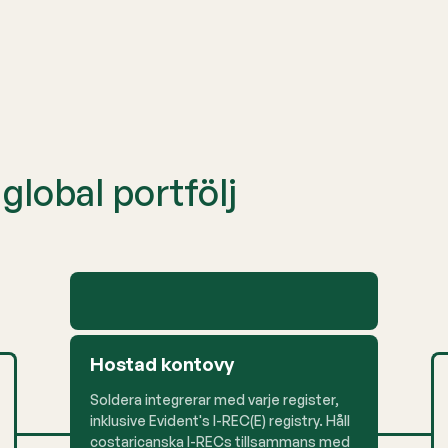
global portfölj
Hostad kontovy
Soldera integrerar med varje register,
inklusive Evident's I-REC(E) registry. Håll
costaricanska I-RECs tillsammans med