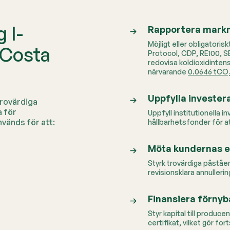
 I-
Rapportera mark
Möjligt eller obligator
 Costa
Protocol, CDP, RE100, S
redovisa koldioxidintens
närvarande
0.0646 tC
Uppfylla invester
trovärdiga
a för
Uppfyll institutionella i
nvänds för att:
hållbarhetsfonder för att
Möta kundernas e
Styrk trovärdiga påståe
revisionsklara annullerin
Finansiera förnyb
Styr kapital till produce
certifikat, vilket gör f