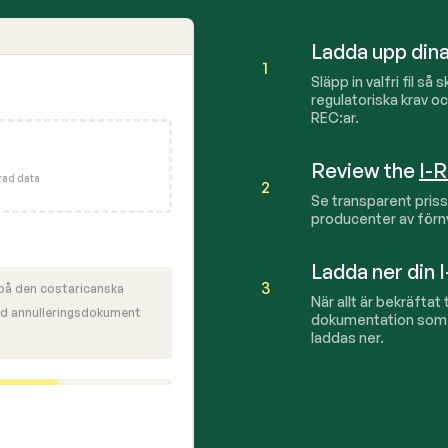
Ladda upp dina k
1
Släpp in valfri fil så 
regulatoriska krav o
REC:ar.
Review the
I-
erad data
2
Se transparent priss
producenter av förnyb
Ladda ner din
3
 på den costaricanska
När allt är bekräftat 
d annulleringsdokument
dokumentation som s
laddas ner.