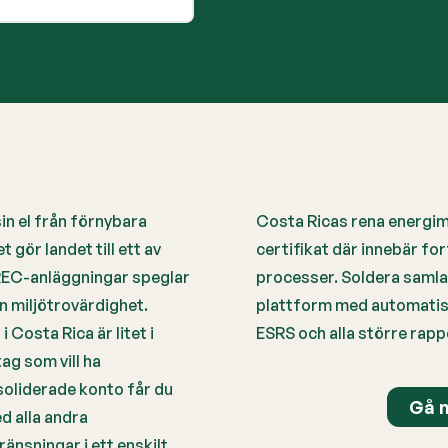
in el från förnybara
Costa Ricas rena energimi
 gör landet till ett av
certifikat där innebär f
-REC-anläggningar speglar
processer. Soldera samla
n miljötrovärdighet.
plattform med automatis
 Costa Rica är litet i
ESRS och alla större rap
ag som vill ha
oliderade konto får du
Gå m
ed alla andra
gränsningar i ett enskilt