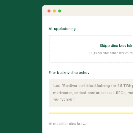
AI-uppladdning
Släpp dina krav här
PDF, Excel eller annan struktur
Eller beskriv dina behov
t.ex. “Behöver certifikattäckning för 2.5 TWh
marknaden; endast costaricanska I-RECs, me
för FY2025.”
AI matchar dina krav...