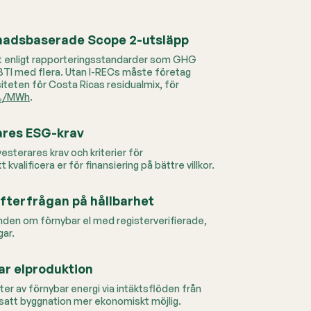
nadsbaserade Scope 2-utsläpp
iskt enligt rapporteringsstandarder som GHG
BTI med flera.
Utan I-RECs måste företag
iteten för Costa Ricas residualmix, för
O₂/MWh
.
ares ESG-krav
nvesterares krav och kriterier för
 kvalificera er för finansiering på bättre villkor.
fterfrågan på hållbarhet
nden om förnybar el med registerverifierade,
gar.
ar elproduktion
nter av förnybar energi via intäktsflöden från
ortsatt byggnation mer ekonomiskt möjlig.