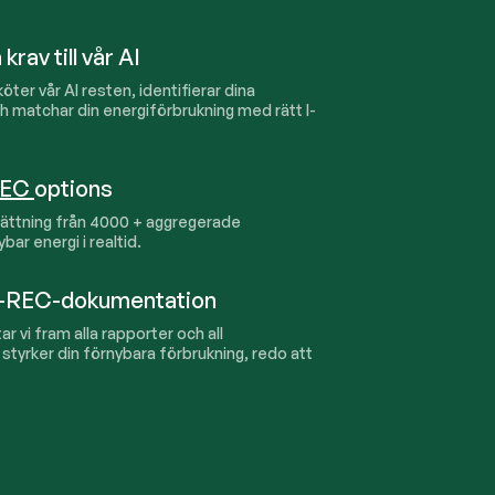
rav till vår AI
sköter vår AI resten, identifierar dina
ch matchar din energiförbrukning med rätt I-
REC
options
ättning från
4000
+ aggregerade
ar energi i realtid.
 I-REC-dokumentation
tar vi fram alla rapporter och all
tyrker din förnybara förbrukning, redo att