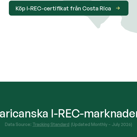
Köp I-REC-certifikat från Costa Rica
aricanska I-REC-marknaden 
Data Source:
Tracking Standard
(Updated Monthly –
July 2026
)