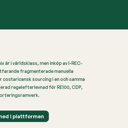
x är i världsklass, men inköp av I-REC-
ortfarande fragmenterade manuella
r costaricansk sourcing i en och samma
erad regelefterlevnad för RE100, CDP,
porteringsramverk.
ed i plattformen