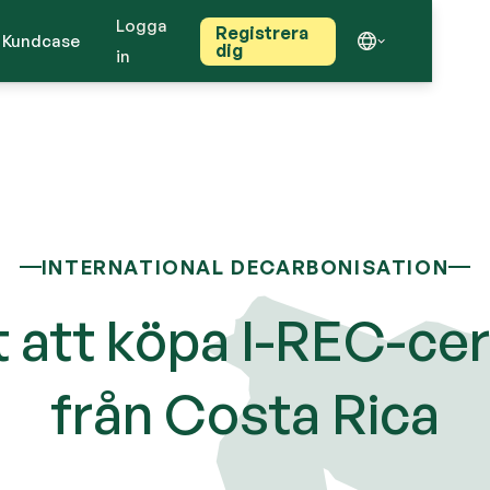
Logga
Registrera
Kundcase
dig
in
INTERNATIONAL DECARBONISATION
 att köpa I-REC-cer
från Costa Rica