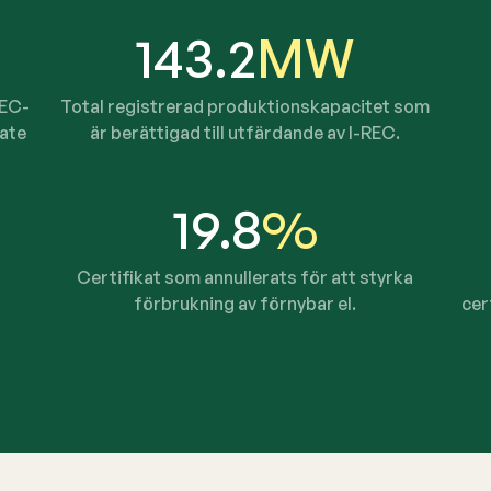
143.2
MW
REC-
Total registrerad produktionskapacitet som
cate
är berättigad till utfärdande av I-REC.
19.8
%
Certifikat som annullerats för att styrka
förbrukning av förnybar el.
cer