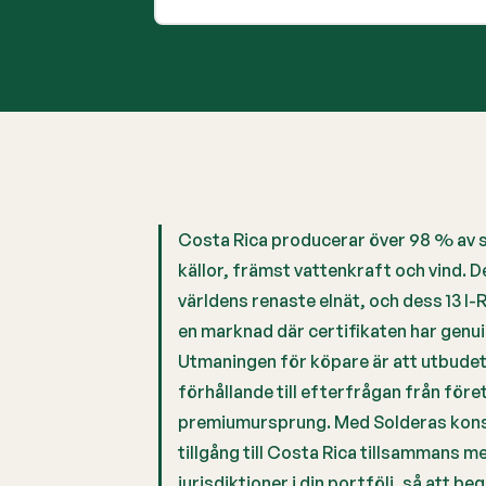
Costa Rica producerar över 98 % av s
källor, främst vattenkraft och vind. Det
världens renaste elnät, och dess 13 I
en marknad där certifikaten har genui
Utmaningen för köpare är att utbudet i
förhållande till efterfrågan från föret
premiumursprung. Med Solderas kons
tillgång till Costa Rica tillsammans m
jurisdiktioner i din portfölj, så att be