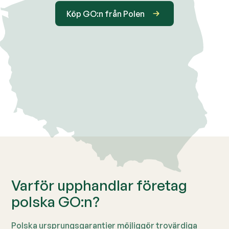
Köp GO:n från Polen
Varför upphandlar företag
polska GO:n?
Polska ursprungsgarantier möjliggör trovärdiga