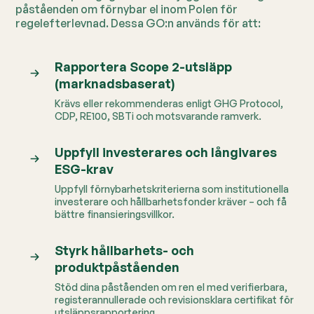
påståenden om förnybar el inom Polen för
regelefterlevnad. Dessa GO:n används för att:
Rapportera Scope 2-utsläpp
(marknadsbaserat)
Krävs eller rekommenderas enligt GHG Protocol,
CDP, RE100, SBTi och motsvarande ramverk.
Uppfyll investerares och långivares
ESG-krav
Uppfyll förnybarhetskriterierna som institutionella
investerare och hållbarhetsfonder kräver – och få
bättre finansieringsvillkor.
Styrk hållbarhets- och
produktpåståenden
Stöd dina påståenden om ren el med verifierbara,
registerannullerade och revisionsklara certifikat för
utsläppsrapportering.