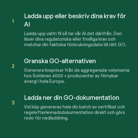
Ladda upp eller beskriv dina krav för
1
AI
Ladda upp valfri fil så tar vår AI det därifrån. Den
läser dina regulatoriska eller frivilliga krav och
matchar din faktiska förbrukningsdata till rätt GO.
Granska GO-alternativen
2
Generera livepriser från de aggregerade volymerna
hos Solderas
4000
+ producenter av förnybar
energi i hela Europa.
Ladda ner din GO-dokumentation
3
Vid köp genereras hela din batch av certifikat och
regelefterlevnadsdokumentation direkt och görs
redo för nedladdning.