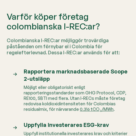
Varför köper företag
colombianska I-REC:ar?
Colombianska I-REC:ar möjliggör trovärdiga
påståenden om förnybar el i Colombia för
regelefterlevnad. Dessa I-REC:ar används för att:
Rapportera marknadsbaserade Scope
2-utsläpp
Möjligt eller obligatoriskt enligt
rapporteringsstandarder som GHG Protocol, CDP,
RE100, SBTI med flera.
Utan I-RECs måste företag
redovisa koldioxidintensiteten för Colombias
residualmix, för närvarande
0.316 tCO₂/MWh
.
Uppfylla investerares ESG-krav
Uppfyll institutionella investerares krav och kriterier