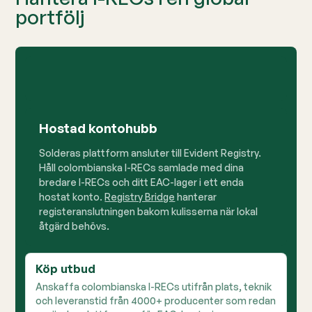
portfölj
Hostad kontohubb
Solderas plattform ansluter till Evident Registry.
Håll colombianska I-RECs samlade med dina
bredare I-RECs och ditt EAC-lager i ett enda
hostat konto.
Registry Bridge
hanterar
registeranslutningen bakom kulisserna när lokal
åtgärd behövs.
Köp utbud
Anskaffa colombianska I-RECs utifrån plats, teknik
och leveranstid från 4000+ producenter som redan