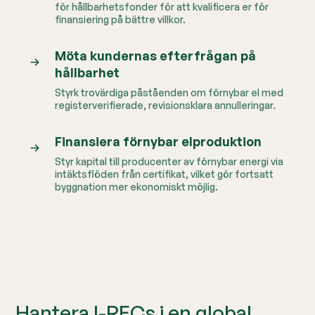
för hållbarhetsfonder för att kvalificera er för
finansiering på bättre villkor.
Möta kundernas efterfrågan på
hållbarhet
Styrk trovärdiga påståenden om förnybar el med
registerverifierade, revisionsklara annulleringar.
Finansiera förnybar elproduktion
Styr kapital till producenter av förnybar energi via
intäktsflöden från certifikat, vilket gör fortsatt
byggnation mer ekonomiskt möjlig.
Hantera I-RECs i en global