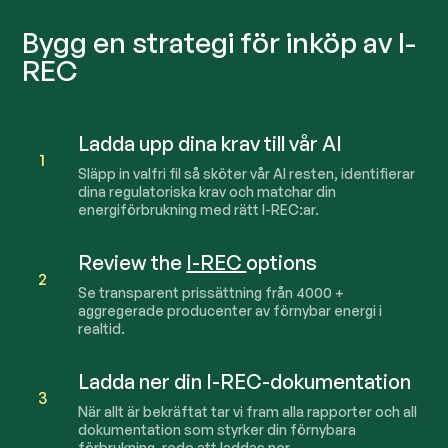
Bygg en strategi för inköp av I-
REC
Ladda upp dina krav till vår AI
1
Släpp in valfri fil så sköter vår AI resten, identifierar
dina regulatoriska krav och matchar din
energiförbrukning med rätt I-REC:ar.
Review the
I-REC
options
2
Se transparent prissättning från
4000
+
aggregerade producenter av förnybar energi i
realtid.
Ladda ner din I-REC-dokumentation
3
När allt är bekräftat tar vi fram alla rapporter och all
dokumentation som styrker din förnybara
förbrukning, redo att laddas ner.