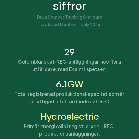
siffror
Data Source:
Tracking Standard
(Updated Monthly –
July 2026
)
29
Colombianska I-REC-anläggningar hos flera
utfärdare, med Ecsim i spetsen.
6.1
GW
Total registrerad produktionskapacitet som är
berättigad till utfärdande av I-REC.
Hydroelectric
Primär energikälla i registrerade I-REC-
produktionsanläggningar.