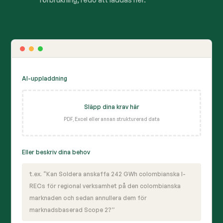
AI-uppladdning
Släpp dina krav här
PDF, Excel eller annan strukturerad data
Eller beskriv dina behov
t.ex. “Kan Soldera anskaffa 242 GWh colombianska I-
RECs för regional verksamhet på den colombianska
marknaden och sedan annullera dem för
marknadsbaserad Scope 2?”