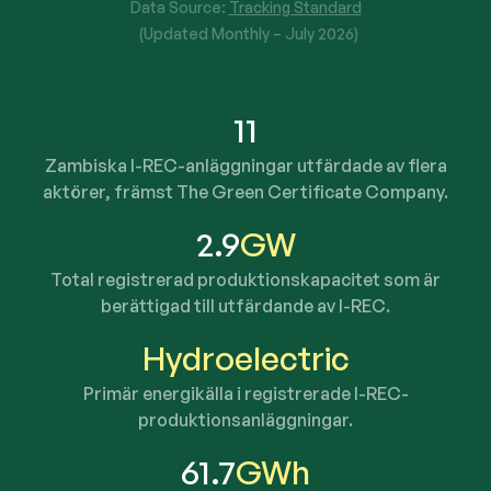
Data Source:
Tracking Standard
(Updated Monthly –
July 2026
)
11
Zambiska I-REC-anläggningar utfärdade av flera
aktörer, främst The Green Certificate Company.
2.9
GW
Total registrerad produktionskapacitet som är
berättigad till utfärdande av I-REC.
Hydroelectric
Primär energikälla i registrerade I-REC-
produktionsanläggningar.
61.7
GWh