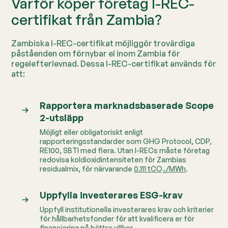
Varför köper företag I-REC-
certifikat från Zambia?
Zambiska I-REC-certifikat möjliggör trovärdiga
påståenden om förnybar el inom Zambia för
regelefterlevnad. Dessa I-REC-certifikat används för
att:
Rapportera marknadsbaserade Scope
2-utsläpp
Möjligt eller obligatoriskt enligt
rapporteringsstandarder som GHG Protocol, CDP,
RE100, SBTI med flera.
Utan I-RECs måste företag
redovisa koldioxidintensiteten för Zambias
residualmix, för närvarande
0.111 tCO₂/MWh
.
Uppfylla investerares ESG-krav
Uppfyll institutionella investerares krav och kriterier
för hållbarhetsfonder för att kvalificera er för
finansiering på bättre villkor.