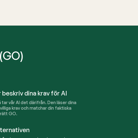
 (GO)
 beskriv dina krav för AI
å tar vår AI det därifrån. Den läser dina
ivilliga krav och matchar din faktiska
 rätt GO.
ternativen