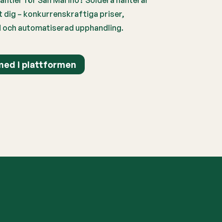
ntier för San Marino? Soldera hanterar
t dig – konkurrenskraftiga priser,
id och automatiserad upphandling.
ed i plattformen