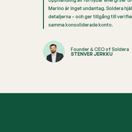
Upphandling av förnybar energi ser olik
Marino är inget undantag. Soldera hjä
detaljerna – och ger tillgång till verifi
samma konsoliderade konto.
Founder & CEO of Soldera
STENVER JERKKU