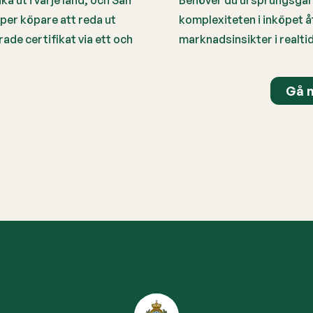
a ut i varje land, och San
Behöver du ursprungsgara
lper köpare att reda ut
komplexiteten i inköpet å
erade certifikat via ett och
marknadsinsikter i realt
Gå m