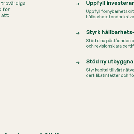
Uppfyll investera
 trovärdiga
o för
Uppfyll förnybarhetskrit
att:
hållbarhetsfonder kräver
Styrk hållbarhet
Stöd dina påståenden om
och revisionsklara certi
Stöd ny utbyggna
Styr kapital till vårt n
certifikatintäkter och fö