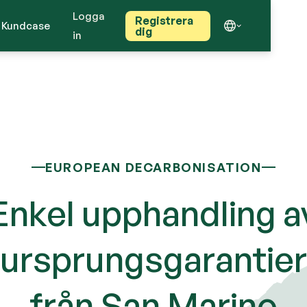
Logga
Registrera
Kundcase
dig
in
EUROPEAN DECARBONISATION
Enkel upphandling a
ursprungsgarantier
från San Marino