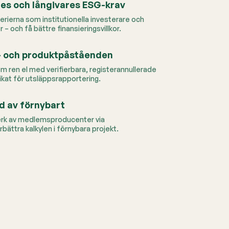
res och långivares ESG-krav
erierna som institutionella investerare och
 – och få bättre finansieringsvillkor.
s- och produktpåståenden
 ren el med verifierbara, registerannullerade
fikat för utsläppsrapportering.
d av förnybart
ätverk av medlemsproducenter via
rbättra kalkylen i förnybara projekt.