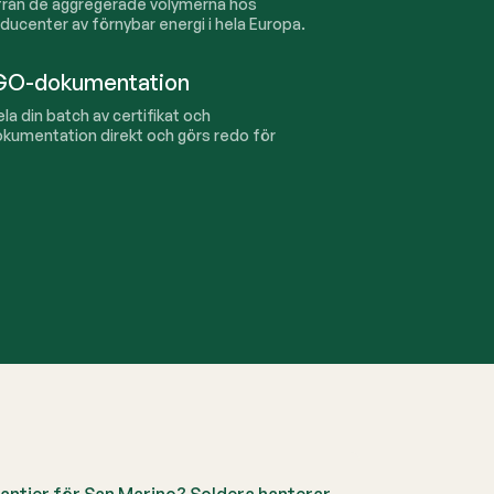
 från de aggregerade volymerna hos
ducenter av förnybar energi i hela Europa.
 GO-dokumentation
la din batch av certifikat och
kumentation direkt och görs redo för