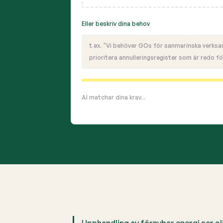
Eller beskriv dina behov
t.ex. “Vi behöver GOs för sanmarinska verksam
prioritera annulleringsregister som är redo för
AI matchar dina krav...