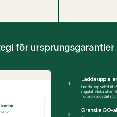
egi för ursprungsgarantier
Ladda upp eller
1
Ladda upp valfri fil s
regulatoriska eller fr
förbrukningsdata till
 krav här
Granska GO-al
erad data
2