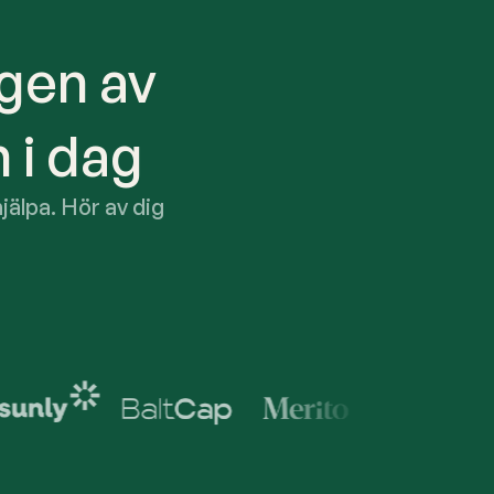
gen av
 i dag
älpa. Hör av dig