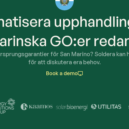
atisera upphandlin
rinska GO:er redan
ursprungsgarantier för San Marino? Soldera kan hj
för att diskutera era behov.
Book a demo
y Leaders