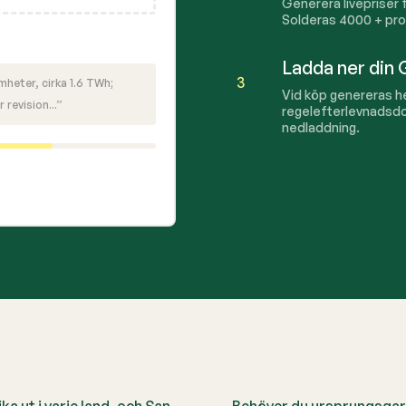
Generera livepriser
Solderas
4000
+ pro
Ladda ner din
3
heter, cirka 1.6 TWh;
Vid köp genereras he
 revision...”
regelefterlevnadsdo
nedladdning.