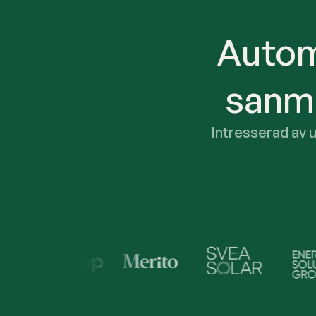
Autom
sanma
Intresserad av 
Trusted by Industr