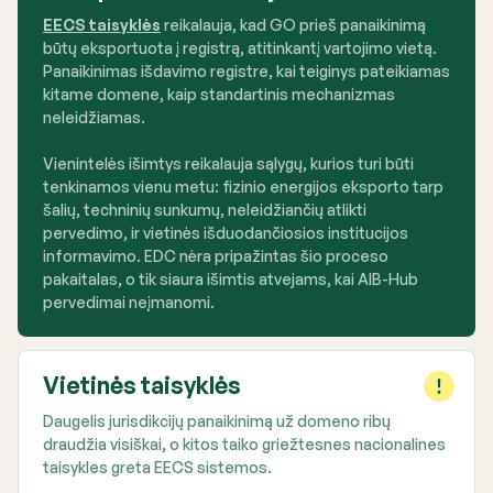
EECS taisyklės
reikalauja, kad GO prieš panaikinimą
būtų eksportuota į registrą, atitinkantį vartojimo vietą.
Panaikinimas išdavimo registre, kai teiginys pateikiamas
kitame domene, kaip standartinis mechanizmas
neleidžiamas.
Vienintelės išimtys reikalauja sąlygų, kurios turi būti
tenkinamos vienu metu: fizinio energijos eksporto tarp
šalių, techninių sunkumų, neleidžiančių atlikti
pervedimo, ir vietinės išduodančiosios institucijos
informavimo. EDC nėra pripažintas šio proceso
pakaitalas, o tik siaura išimtis atvejams, kai AIB-Hub
pervedimai neįmanomi.
Vietinės taisyklės
Daugelis jurisdikcijų panaikinimą už domeno ribų
draudžia visiškai, o kitos taiko griežtesnes nacionalines
taisykles greta EECS sistemos.