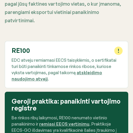
pagal jūsų faktines vartojimo vietas, o kur įmanoma,
parengiami eksportui vietiniai panaikinimo
patvirtinimai.
RE100
EDC atveju remiamasi EECS taisyklėmis, o sertifikatai
turi būti panaikinti tinkamose rinkos ribose, kuriose
vyksta vartojimas, pagal taikomą
atskleidimo
naudojimo atvejį
.
Geroji praktika: panaikinti vartojimo
registre
Be rinkos ribų laikymosi, RE100 nenumato vietinio
panaikinimo ir
remiasi EECS vertinimu
. Praktikoje
EECS-GO išdavimas yra kvalifikacinė šalies įtraukimo į