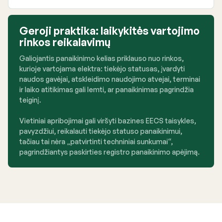
Geroji praktika: laikykitės vartojimo
rinkos reikalavimų
Galiojantis panaikinimo kelias priklauso nuo rinkos,
kurioje vartojama elektra: tiekėjo statusas, įvardyti
naudos gavėjai, atskleidimo naudojimo atvejai, terminai
ir laiko atitikimas gali lemti, ar panaikinimas pagrindžia
teiginį.
Vietiniai apribojimai gali viršyti bazines EECS taisykles,
pavyzdžiui, reikalauti tiekėjo statuso panaikinimui,
tačiau tai nėra „patvirtinti techniniai sunkumai“,
pagrindžiantys paskirties registro panaikinimo apėjimą.