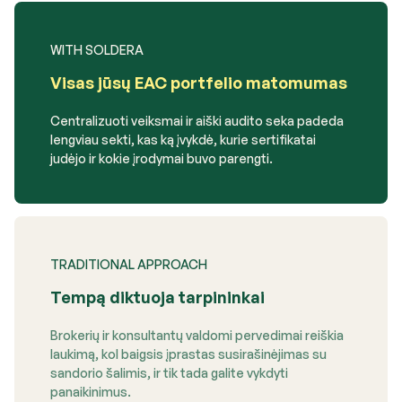
WITH SOLDERA
Visas jūsų EAC portfelio matomumas
Centralizuoti veiksmai ir aiški audito seka padeda
lengviau sekti, kas ką įvykdė, kurie sertifikatai
judėjo ir kokie įrodymai buvo parengti.
TRADITIONAL APPROACH
Tempą diktuoja tarpininkai
Brokerių ir konsultantų valdomi pervedimai reiškia
laukimą, kol baigsis įprastas susirašinėjimas su
sandorio šalimis, ir tik tada galite vykdyti
panaikinimus.