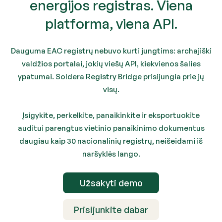
energijos registras. Viena
platforma, viena API.
Dauguma EAC registrų nebuvo kurti jungtims: archajiški
valdžios portalai, jokių viešų API, kiekvienos šalies
ypatumai. Soldera Registry Bridge prisijungia prie jų
visų.
Įsigykite, perkelkite, panaikinkite ir eksportuokite
auditui parengtus vietinio panaikinimo dokumentus
daugiau kaip 30 nacionalinių registrų, neišeidami iš
naršyklės lango.
Užsakyti demo
Prisijunkite dabar