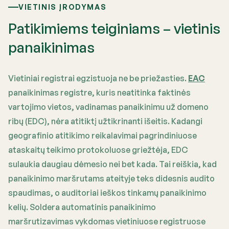
VIETINIS ĮRODYMAS
Patikimiems teiginiams – vietinis
panaikinimas
Vietiniai registrai egzistuoja ne be priežasties.
EAC
panaikinimas registre, kuris neatitinka faktinės
vartojimo vietos, vadinamas panaikinimu už domeno
ribų (EDC), nėra atitiktį užtikrinanti išeitis. Kadangi
geografinio atitikimo reikalavimai pagrindiniuose
ataskaitų teikimo protokoluose griežtėja, EDC
sulaukia daugiau dėmesio nei bet kada. Tai reiškia, kad
panaikinimo maršrutams ateityje teks didesnis audito
spaudimas, o auditoriai ieškos tinkamų panaikinimo
kelių. Soldera automatinis panaikinimo
maršrutizavimas vykdomas vietiniuose registruose