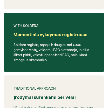
WITH SOLDERA
Momentinis vykdymas registruose
Soldera registrų sąsaja ir daugiau nei 4000
gamybos vietų, valdomų EAC sistemoje, leidžia
iškart pirkti, valdyti ir panaikinti EAC, nelaukiant
žmogaus skambučio.
TRADITIONAL APPROACH
Įrodymai surenkami per vėlai
Užuot automatiškai rengus dokumentus, tvarumo