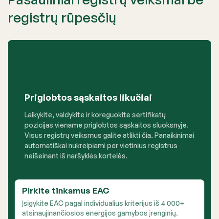
registrų rūpesčių
Priglobtos sąskaitos likučiai
Laikykite, valdykite ir koreguokite sertifikatų
pozicijas viename priglobtos sąskaitos sluoksnyje.
Visus registrų veiksmus galite atlikti čia. Panaikinimai
automatiškai nukreipiami per vietinius registrus
neišeinant iš naršyklės kortelės.
Pirkite tinkamus EAC
Įsigykite EAC pagal individualius kriterijus iš 4 000+
atsinaujinančiosios energijos gamybos įrenginių.