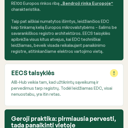
RE100 Europos rinkos ribą
„Bendroji rinka Europoje“
charakteristika.
Taip pat aiškiai numatytos išimtys, leidžiančios EDC
kaip tinkamą kelią Europos mikrovalstybėms – šalims be
savarankiškos registro architektūros. EECS taisyklės
apibrėžia visus kitus atvejus, kai EDC techniškai
leidžiamas, beveik visada reikalaujant panaikinimo
registre, atitinkančiame elektros vartojimo vietą.
EECS taisyklės
AIB-Hub veikia tam, kad užtikrintų sąveikumą ir
pervedimus tarp registrų. Todėl leidžiamas EDC, visai
nenuostabu, yra itin retas.
Geroji praktika: pirmiausia pervesti,
tada panaikinti vietoje