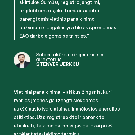
skirtuke. Su mūsų registro jungtimi,
priglobtomis sąskaitomis ir auditui
parengtomis vietinio panaikinimo
pažymomis pagaliau yra tikras sprendimas
EAC darbo eigoms be trinties."
Soldera įkūrėjas ir generalinis
direktorius
STENVER JERKKU
Vietiniai panaikinimai – aiškus žingsnis, kurį
tvarios įmonės gali žengti siekdamos
aukščiausio lygio atsinaujinančiosios energijos
atitikties. Užsiregistruokite ir parenkite
ataskaitų teikimo darbo eigas gerokai prieš
artėjant atskleidimo terminui.