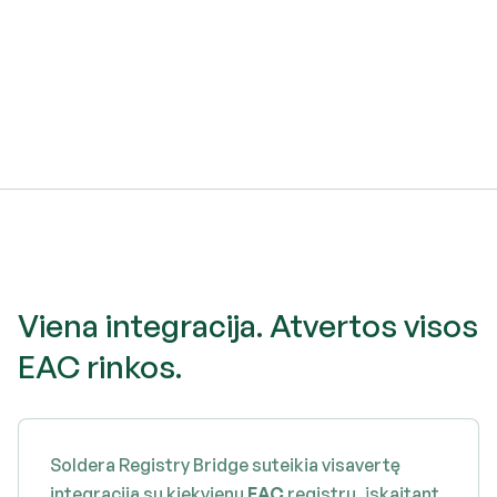
Viena integracija. Atvertos visos
EAC rinkos.
Soldera Registry Bridge suteikia visavertę
integraciją su kiekvienu
EAC
registru, įskaitant