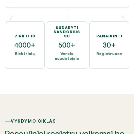
SUDARYTI
SANDORIUS
PIRKTI IŠ
SU
PANAIKINTI
4000+
500+
30+
Elektrinių
Verslo
Registruose
naudotojais
VYKDYMO CIKLAS
Pasauliniai registrų veiksmai be