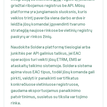
griežtai ribojamus registrus be API. Mūsų
platforma yra jungiamasis sluoksnis, kuris
veiklos trintį paverčia viena darbo erdve ir
leidžia jūsų komandai įgyvendinti tvarumo
strategiją naujose rinkose be vietinių registrų
paskyrų ar rinkos žinių.
Naudokite Soldera platformą tiesiogiai arba
junkitės per API galinius taškus, jei EAC
operacijos turi veikti jūsų ETRM, EMS ar
ataskaitų teikimo sistemoje. Soldera sistema
apima visus EAC tipus, todėl jūsų komanda gali
pirkti, valdyti ir panaikinti sertifikatus
konkrečiuose vietiniuose registruose,
gaudama eksportuojamus panaikinimo
patvirtinimus, susietus su tikslia vartojimo
rinka.