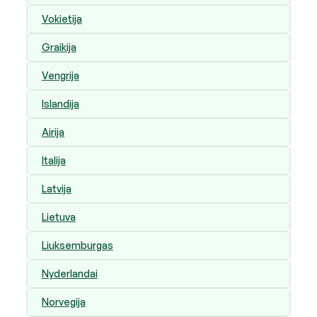
Vokietija
Graikija
Vengrija
Islandija
Airija
Italija
Latvija
Lietuva
Liuksemburgas
Nyderlandai
Norvegija