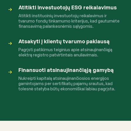
Atitikti investuotojų ESG reikalavimus
Atitikti institucinių investuotojų reikalavimus ir
tvarumo fondų tinkamumo kriterijus, kad gautumėte
finansavimą palankesnėmis sąlygomis.
Atsakyti į klientų tvarumo paklausą
Pagrįsti patikimus teiginius apie atsinaujinančiąją
elektrą registro patvirtintais anuliavimais.
Finansuoti atsinaujinančiąją gamybą
Nukreipti kapitalą atsinaujinančiosios energijos
gamintojams per sertifikatų pajamų srautus, kad
tolesnė statyba būtų ekonomiškai labiau pagrįsta.