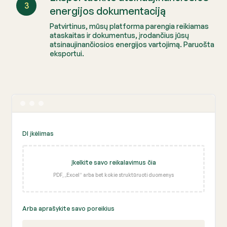
3
energijos dokumentaciją
Patvirtinus, mūsų platforma parengia reikiamas
ataskaitas ir dokumentus, įrodančius jūsų
atsinaujinančiosios energijos vartojimą. Paruošta
eksportui.
DI įkėlimas
Įkelkite savo reikalavimus čia
PDF, „Excel“ arba bet kokie struktūruoti duomenys
Arba aprašykite savo poreikius