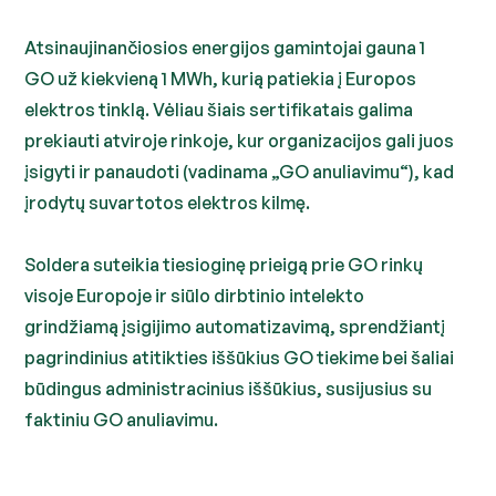
Atsinaujinančiosios energijos gamintojai gauna 1
GO už kiekvieną 1 MWh, kurią patiekia į Europos
elektros tinklą. Vėliau šiais sertifikatais galima
prekiauti atviroje rinkoje, kur organizacijos gali juos
įsigyti ir panaudoti (vadinama „GO anuliavimu“), kad
įrodytų suvartotos elektros kilmę.
Soldera suteikia tiesioginę prieigą prie GO rinkų
visoje Europoje ir siūlo dirbtinio intelekto
grindžiamą įsigijimo automatizavimą, sprendžiantį
pagrindinius atitikties iššūkius GO tiekime bei šaliai
būdingus administracinius iššūkius, susijusius su
faktiniu GO anuliavimu.