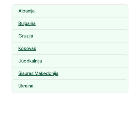
Albanija
Bulgarija
Gruzija
Kosovas
Juodkalnija
Šiaurės Makedonija
Ukraina