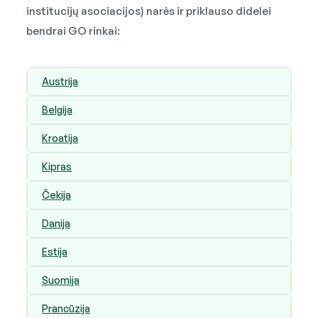
institucijų asociacijos) narės ir priklauso didelei
bendrai GO rinkai:
Austrija
Belgija
Kroatija
Kipras
Čekija
Danija
Estija
Suomija
Prancūzija