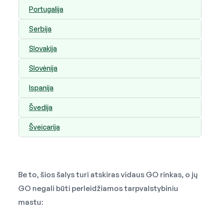
Portugalija
Serbija
Slovakija
Slovėnija
Ispanija
Švedija
Šveicarija
Be to, šios šalys turi atskiras vidaus GO rinkas, o jų
GO negali būti perleidžiamos tarpvalstybiniu
mastu: