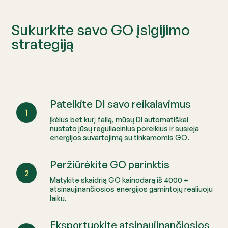
Sukurkite savo GO įsigijimo
strategiją
Pateikite DI savo reikalavimus
1
Įkėlus bet kurį failą, mūsų DI automatiškai
nustato jūsų reguliacinius poreikius ir susieja
energijos suvartojimą su tinkamomis GO.
Peržiūrėkite GO parinktis
2
Matykite skaidrią GO kainodarą iš
4000
+
atsinaujinančiosios energijos gamintojų realiuoju
laiku.
Eksportuokite atsinaujinančiosios