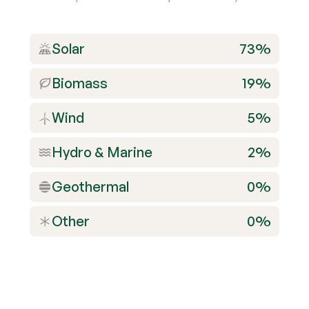
Solar
73%
Biomass
19%
Wind
5%
Hydro
&
Marine
2%
Geothermal
0%
Other
0%