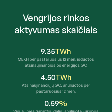
Vengrijos rinkos
aktyvumas skaičiais
9.35
TWh
MEKH per pastaruosius 12 mėn. išduotos
atsinaujinančiosios energijos GO
4.50
TWh
Atsinaujinančiųjų GO, anuliuotos per
pastaruosius 12 mėn.
0.59
%
Visų kilmės garantijų dalis, anuliuota Europos