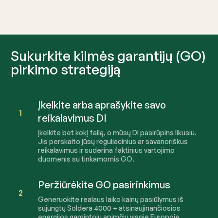
Sukurkite kilmės garantijų (GO)
pirkimo strategiją
Įkelkite arba aprašykite savo
1
reikalavimus DI
Įkelkite bet kokį failą, o mūsų DI pasirūpins likusiu.
Jis perskaito jūsų reguliacinius ar savanoriškus
reikalavimus ir suderina faktinius vartojimo
duomenis su tinkamomis GO.
Peržiūrėkite GO pasirinkimus
2
Generuokite realaus laiko kainų pasiūlymus iš
sujungtų Soldera
4000
+ atsinaujinančiosios
energijos gamintojų apimčių visoje Europoje.