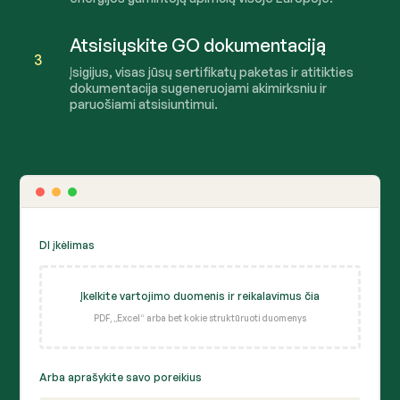
Atsisiųskite GO dokumentaciją
3
Įsigijus, visas jūsų sertifikatų paketas ir atitikties
dokumentacija sugeneruojami akimirksniu ir
paruošiami atsisiuntimui.
DI įkėlimas
Įkelkite vartojimo duomenis ir reikalavimus čia
PDF, „Excel“ arba bet kokie struktūruoti duomenys
Arba aprašykite savo poreikius