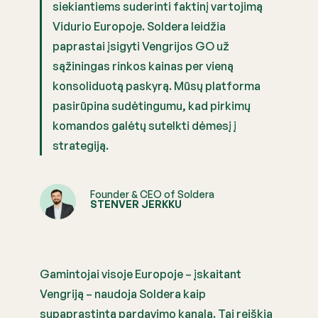
siekiantiems suderinti faktinį vartojimą
Vidurio Europoje. Soldera leidžia
paprastai įsigyti Vengrijos GO už
sąžiningas rinkos kainas per vieną
konsoliduotą paskyrą. Mūsų platforma
pasirūpina sudėtingumu, kad pirkimų
komandos galėtų sutelkti dėmesį į
strategiją.
Founder & CEO of Soldera
STENVER JERKKU
Gamintojai visoje Europoje – įskaitant
Vengriją – naudoja Soldera kaip
supaprastintą pardavimo kanalą. Tai reiškia