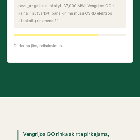
pvz. „Ar galite nustatyti 87,000 MWh Vengrijos GOs
kainą ir sutvarkyti panaikinimą mūsų CSRD elektros
ataskaitų rinkmenai?“
DI derina jūsų reikalavimus...
Vengrijos GO rinka skirta pirkėjams,