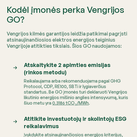
Kodėl įmonės perka Vengrijos
GO?
Vengrijos kilmės garantijos leidžia patikimai pagrįsti
atsinaujinančiosios elektros energijos teiginius
Vengrijoje atitikties tikslais. Šios GO naudojamos:
Atskaitykite 2 apimties emisijas
(rinkos metodu)
Reikalaujama arba rekomenduojama pagal GHG
Protocol, CDP, RE100, SBTi ir lygiaverčius
standartus.
Be GO įmonės turi deklaruoti Vengrijos
likutinio energijos mišinio anglies intensyvumą, kuris
šiuo metu yra
0.3186 tCO₂/MWh
.
Atitikite investuotojų ir skolintojų ESG
reikalavimus
Įvykdykite atsinaujinančiosios energijos kriterijus,