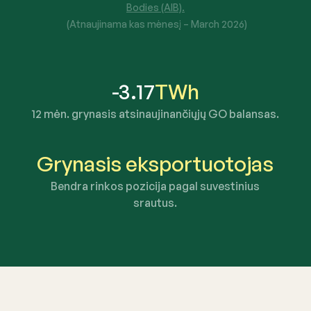
Bodies (AIB).
(Atnaujinama kas mėnesį –
March 2026
)
-3.17
TWh
12 mėn. grynasis atsinaujinančiųjų GO balansas.
Grynasis eksportuotojas
Bendra rinkos pozicija pagal suvestinius
srautus.