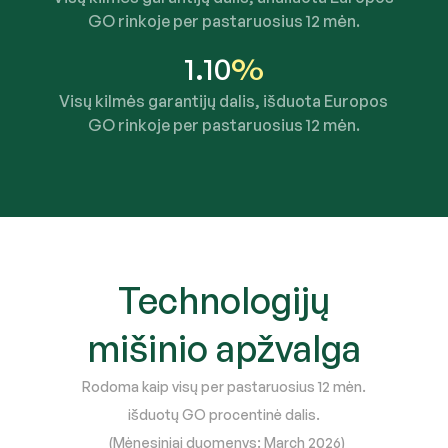
GO rinkoje per pastaruosius 12 mėn.
1.10
%
Visų kilmės garantijų dalis, išduota Europos
GO rinkoje per pastaruosius 12 mėn.
Technologijų
mišinio apžvalga
Rodoma kaip visų per pastaruosius 12 mėn.
išduotų GO procentinė dalis.
(Mėnesiniai duomenys:
March 2026
)