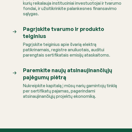
kurių reikalauja instituciniai investuotojai ir tvarumo
fondai, ir užsitikrinkite palankesnes finansavimo
sąlygas.
Pagrįskite tvarumo ir produkto
teiginius
Pagrįskite teiginius apie švarią elektrą
patikrinamais, registre anuliuotais, auditui
parengtais sertifikatais emisijų ataskaitoms.
Paremkite naujų atsinaujinančiųjų
pajėgumų plėtrą
Nukreipkite kapitalą į mūsų narių gamintojų tinklą
per sertifikatų pajamas, pagerindami
atsinaujinančiųjų projektų ekonomiką.