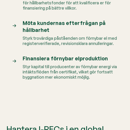
för hållbarhetsfonder för att kvalificera er för
finansiering på bättre villkor.
Möta kundernas efterfrågan på
hållbarhet
Styrk trovärdiga påståenden om förnybar el med
registerverifierade, revisionsklara annulleringar.
Finansiera förnybar elproduktion
Styr kapital till producenter av förnybar energi via
intäktsflöden från certifikat, vilket gör fortsatt
byggnation mer ekonomiskt möjlig.
Hantera I-RECs i en global