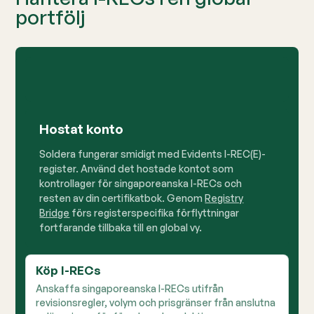
portfölj
Hostat konto
Soldera fungerar smidigt med Evidents I-REC(E)-
register. Använd det hostade kontot som
kontrollager för singaporeanska I-RECs och
resten av din certifikatbok. Genom
Registry
Bridge
förs registerspecifika förflyttningar
fortfarande tillbaka till en global vy.
Köp I-RECs
Anskaffa singaporeanska I-RECs utifrån
revisionsregler, volym och prisgränser från anslutna