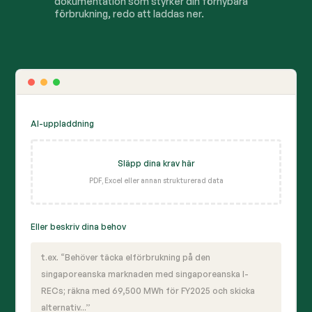
dokumentation som styrker din förnybara
förbrukning, redo att laddas ner.
AI-uppladdning
Släpp dina krav här
PDF, Excel eller annan strukturerad data
Eller beskriv dina behov
t.ex. “Behöver täcka elförbrukning på den
singaporeanska marknaden med singaporeanska I-
RECs; räkna med 69,500 MWh för FY2025 och skicka
alternativ...”