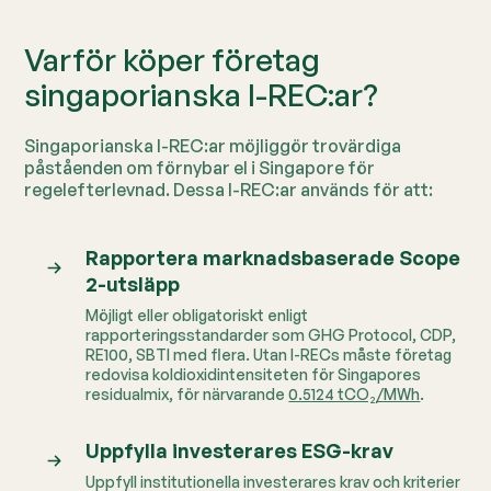
Varför köper företag
singaporianska I-REC:ar?
Singaporianska I-REC:ar möjliggör trovärdiga
påståenden om förnybar el i Singapore för
regelefterlevnad. Dessa I-REC:ar används för att:
Rapportera marknadsbaserade Scope
2-utsläpp
Möjligt eller obligatoriskt enligt
rapporteringsstandarder som GHG Protocol, CDP,
RE100, SBTI med flera.
Utan I-RECs måste företag
redovisa koldioxidintensiteten för Singapores
residualmix, för närvarande
0.5124 tCO₂/MWh
.
Uppfylla investerares ESG-krav
Uppfyll institutionella investerares krav och kriterier