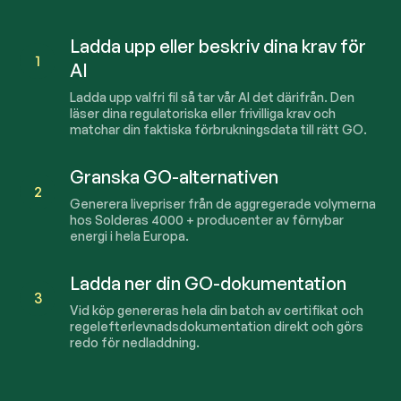
Ladda upp eller beskriv dina krav för
1
AI
Ladda upp valfri fil så tar vår AI det därifrån. Den
läser dina regulatoriska eller frivilliga krav och
matchar din faktiska förbrukningsdata till rätt GO.
Granska GO-alternativen
2
Generera livepriser från de aggregerade volymerna
hos Solderas
4000
+ producenter av förnybar
energi i hela Europa.
Ladda ner din GO-dokumentation
3
Vid köp genereras hela din batch av certifikat och
regelefterlevnadsdokumentation direkt och görs
redo för nedladdning.