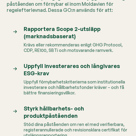
påståenden om förnybar el inom Moldavien för
regelefterlevnad. Dessa GO:n används för att:
Rapportera Scope 2-utsläpp
(marknadsbaserat)
Krävs eller rekommenderas enligt GHG Protocol,
CDP, RE100, SBTi och motsvarande ramverk.
Uppfyll investerares och långivares
ESG-krav
Uppfyll förnybarhetskriterierna som institutionella
investerare och hållbarhetsfonder kräver – och få
bättre finansieringsvillkor.
Styrk hållbarhets- och
produktpåståenden
Stöd dina påståenden om ren el med verifierbara,
registerannullerade och revisionsklara certifikat för
utsläppsrapportering.