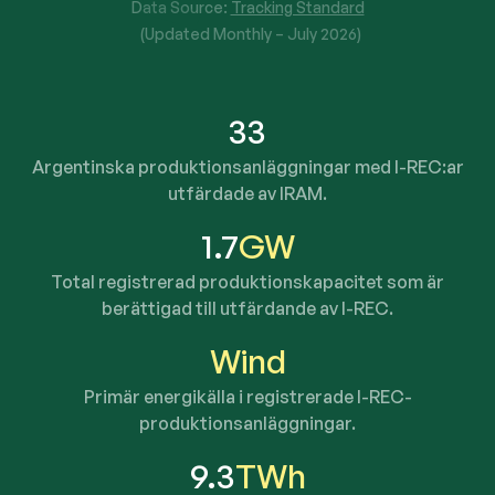
Data Source:
Tracking Standard
(Updated Monthly –
July 2026
)
33
Argentinska produktionsanläggningar med I-REC:ar
utfärdade av IRAM.
1.7
GW
Total registrerad produktionskapacitet som är
berättigad till utfärdande av I-REC.
Wind
Primär energikälla i registrerade I-REC-
produktionsanläggningar.
9.3
TWh