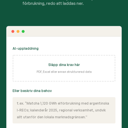
förbrukning, redo att laddas ner.
AI-uppladdning
Släpp dina krav här
PDF, Excel eller annan strukturerad data
Eller beskriv dina behov
t.ex. “Matcha 1,120 GWh elförbrukning med argentinska
I-RECs; kalenderår 2025, regional verksamhet, undvik
allt utanför den lokala marknadsgränsen.”