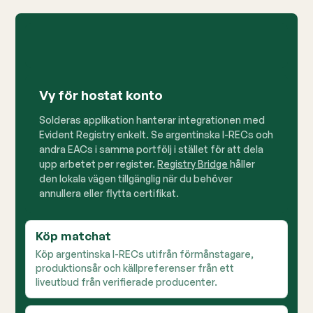
Vy för hostat konto
Solderas applikation hanterar integrationen med
Evident Registry enkelt. Se argentinska I-RECs och
andra EACs i samma portfölj i stället för att dela
upp arbetet per register.
Registry Bridge
håller
den lokala vägen tillgänglig när du behöver
annullera eller flytta certifikat.
Köp matchat
Köp argentinska I-RECs utifrån förmånstagare,
produktionsår och källpreferenser från ett
liveutbud från verifierade producenter.