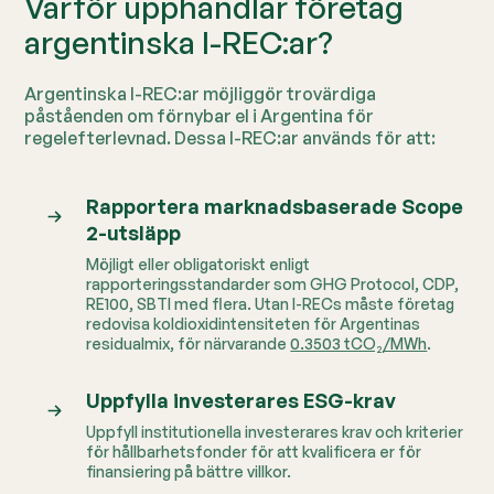
Varför upphandlar företag
argentinska I-REC:ar?
Argentinska I-REC:ar möjliggör trovärdiga
påståenden om förnybar el i Argentina för
regelefterlevnad. Dessa I-REC:ar används för att:
Rapportera marknadsbaserade Scope
2-utsläpp
Möjligt eller obligatoriskt enligt
rapporteringsstandarder som GHG Protocol, CDP,
RE100, SBTI med flera.
Utan I-RECs måste företag
redovisa koldioxidintensiteten för Argentinas
residualmix, för närvarande
0.3503 tCO₂/MWh
.
Uppfylla investerares ESG-krav
Uppfyll institutionella investerares krav och kriterier
för hållbarhetsfonder för att kvalificera er för
finansiering på bättre villkor.