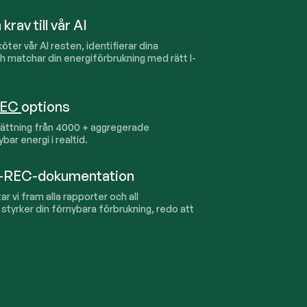
rav till vår AI
sköter vår AI resten, identifierar dina
ch matchar din energiförbrukning med rätt I-
REC
options
ättning från
4000
+ aggregerade
ar energi i realtid.
 I-REC-dokumentation
tar vi fram alla rapporter och all
tyrker din förnybara förbrukning, redo att