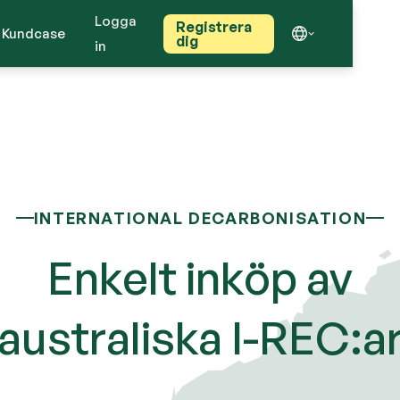
Logga
Registrera
Kundcase
dig
in
INTERNATIONAL DECARBONISATION
Enkelt inköp av
australiska I-REC:a