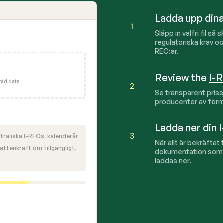
Ladda upp dina k
1
Släpp in valfri fil så 
regulatoriska krav o
REC:ar.
Review the
I-
erad data
2
Se transparent priss
producenter av förnyb
Ladda ner din
3
raliska I-RECs; kalenderår
När allt är bekräftat 
attenkraft om tillgängligt,
dokumentation som s
laddas ner.