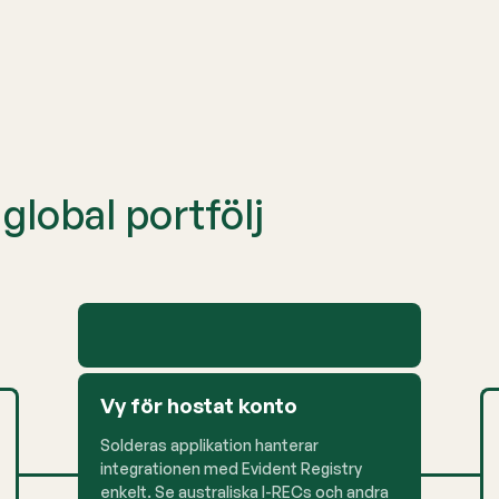
global portfölj
Vy för hostat konto
Solderas applikation hanterar
integrationen med Evident Registry
enkelt. Se australiska I-RECs och andra