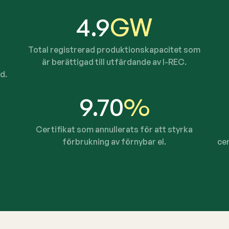
4.9
GW
Total registrerad produktionskapacitet som
är berättigad till utfärdande av I-REC.
d.
9.70
%
Certifikat som annullerats för att styrka
förbrukning av förnybar el.
cer