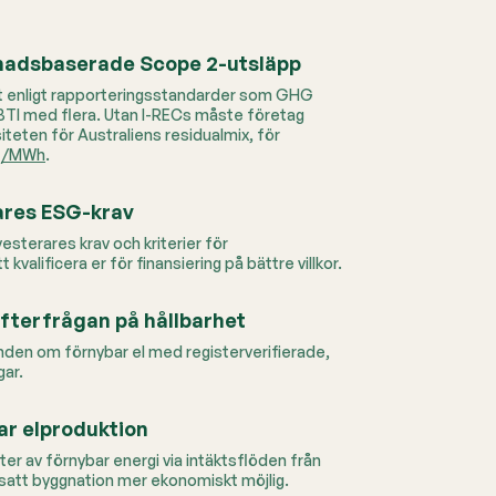
nadsbaserade Scope 2-utsläpp
iskt enligt rapporteringsstandarder som GHG
BTI med flera.
Utan I-RECs måste företag
iteten för Australiens residualmix, för
₂/MWh
.
ares ESG-krav
nvesterares krav och kriterier för
 kvalificera er för finansiering på bättre villkor.
fterfrågan på hållbarhet
nden om förnybar el med registerverifierade,
gar.
ar elproduktion
nter av förnybar energi via intäktsflöden från
ortsatt byggnation mer ekonomiskt möjlig.