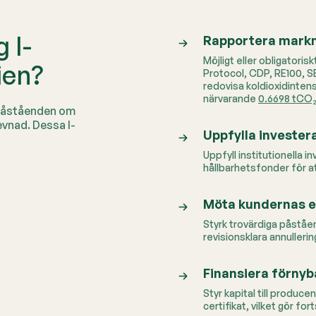
 I-
Rapportera mark
Möjligt eller obligator
ien?
Protocol, CDP, RE100, S
redovisa koldioxidintens
närvarande
0.6698 tCO
 påståenden om
evnad. Dessa I-
Uppfylla invester
Uppfyll institutionella i
hållbarhetsfonder för att
Möta kundernas e
Styrk trovärdiga påståe
revisionsklara annullerin
Finansiera förnyb
Styr kapital till produce
certifikat, vilket gör f