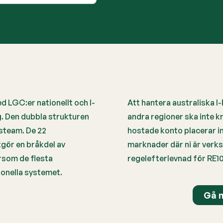
ed LGC:er nationellt och I-
Att hantera australiska I
g. Den dubbla strukturen
andra regioner ska inte k
psteam. De 22
hostade konto placerar in
gör en bråkdel av
marknader där ni är ver
rsom de flesta
regelefterlevnad för RE1
tionella systemet.
Gå m