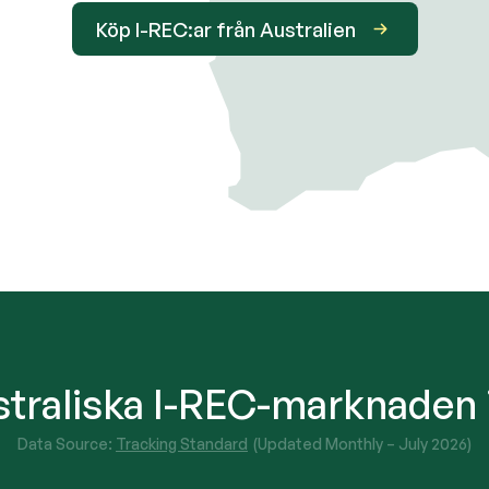
Köp I-REC:ar från Australien
traliska I-REC-marknaden i
Data Source:
Tracking Standard
(Updated Monthly –
July 2026
)