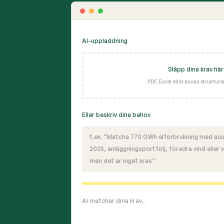
AI-uppladdning
Släpp dina krav här
PDF, Excel eller annan struktur
Eller beskriv dina behov
t.ex. “Matcha 770 GWh elförbrukning med aust
2025, anläggningsportfölj, föredra vind eller v
men det är inget krav.”
AI matchar dina krav...