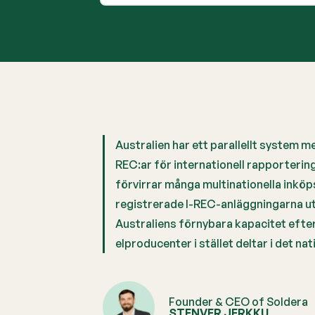
Australien har ett parallellt system m
REC:ar för internationell rapporterin
förvirrar många multinationella inkö
registrerade I-REC-anläggningarna ut
Australiens förnybara kapacitet efte
elproducenter i stället deltar i det na
Founder & CEO of Soldera
STENVER JERKKU