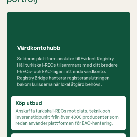
Värdkontohubb
Solderas plattform ansluter till Evident Registry.
Håll turkiska I-RECs tillsammans med ditt bredare
I-RECs- och EAC-lager i ett enda värdkonto.
Registry Bridge
hanterar registeranslutningen
bakom kulisserna när lokal åtgärd behövs.
Köp utbud
Anskaffa turkiska I-RECs mot plats, teknik och
leveranstidpunkt från över 4000 producenter som
redan använder plattformen för EAC-hantering.