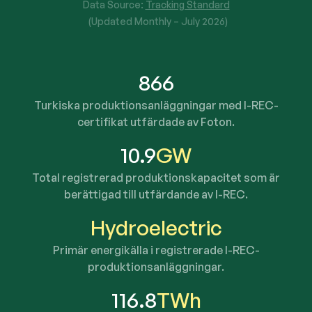
Data Source:
Tracking Standard
(Updated Monthly –
July 2026
)
866
Turkiska produktionsanläggningar med I-REC-
certifikat utfärdade av Foton.
10.9
GW
Total registrerad produktionskapacitet som är
berättigad till utfärdande av I-REC.
Hydroelectric
Primär energikälla i registrerade I-REC-
produktionsanläggningar.
116.8
TWh