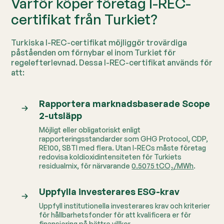
Varför köper företag I-REC-
certifikat från Turkiet?
Turkiska I-REC-certifikat möjliggör trovärdiga
påståenden om förnybar el inom Turkiet för
regelefterlevnad. Dessa I-REC-certifikat används för
att:
Rapportera marknadsbaserade Scope
2-utsläpp
Möjligt eller obligatoriskt enligt
rapporteringsstandarder som GHG Protocol, CDP,
RE100, SBTI med flera.
Utan I-RECs måste företag
redovisa koldioxidintensiteten för Turkiets
residualmix, för närvarande
0.5075 tCO₂/MWh
.
Uppfylla investerares ESG-krav
Uppfyll institutionella investerares krav och kriterier
för hållbarhetsfonder för att kvalificera er för
finansiering på bättre villkor.