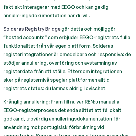
faktiskt interagerar med EEGO och kan ge dig
annulleringsdokumentation när du vill.
Solderas Registry Bridge
gör detta och möjliggör
”hosted accounts” som erbjuder EEGO-registrets fulla
funktionalitet från vår egen plattform. Solderas
registerintegrationer är omedelbara och responsiva: de
stödjer annullering, överföring och avstämning av
registerdata från ett ställe. Eftersom integrationen
sker på registernivå speglar plattformen alltid
registrets status: du lämnas aldrig i ovisshet.
Krånglig annullering: Fram till nu var REN:s manuella
EEGO-registerprocess det enda sättet att få lokalt
godkänd, trovärdig annulleringsdokumentation för
användning mot portugisisk förbrukning vid
rapportering. Som en extremt manuell process var den