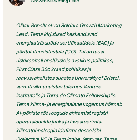
Growth Marketing Lead
Oliver Bonallack on Soldera Growth Marketing
Lead. Tema kirjutised keskenduvad
energiaatribuutide sertifikaatidele (EAC) ja
päritolutunnistustele (GO). Tal on taust
riskikapitali analüüsis ja avalikus poliitikas,
First Class BSc kraad poliitikas ja
rahvusvahelistes suhetes University of Bristol,
samuti silmapaistev tulemus Venture
Institute'is ja Terra.do Climate Fellowship'is.
Tema kliima- ja energiaalane kogemus hõlmab
AI-põhiste töövoogude ehitamist registri
operatsioonide jaoks ja investeerimist
kliimatehnoloogia idufirmadesse läbi
Collective VC ja Team Ignite Ventures. Tema