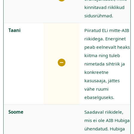
kinnitavad riiklikud
sidusrühmad.
Taani
Piiratud ELi mitte-AIB
riikidega. Energinet
peab eelnevalt heaks
kiitma ning tuleb
nimetada sihtriik ja
konkreetne
kasusaaja, jättes
vähe ruumi
ebaselguseks.
Soome
Saadaval riikidele,
mis ei ole AIB Hubiga
ühendatud. Hubiga