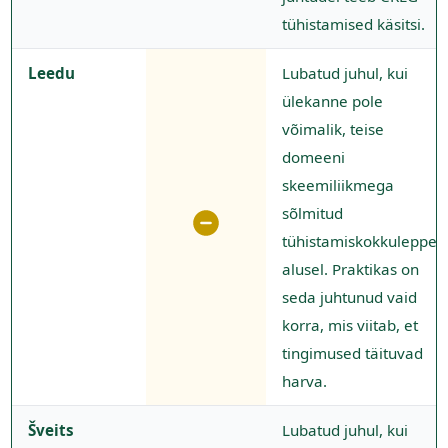
tühistamised käsitsi.
Leedu
Lubatud juhul, kui
ülekanne pole
võimalik, teise
domeeni
skeemiliikmega
sõlmitud
tühistamiskokkuleppe
alusel. Praktikas on
seda juhtunud vaid
korra, mis viitab, et
tingimused täituvad
harva.
Šveits
Lubatud juhul, kui