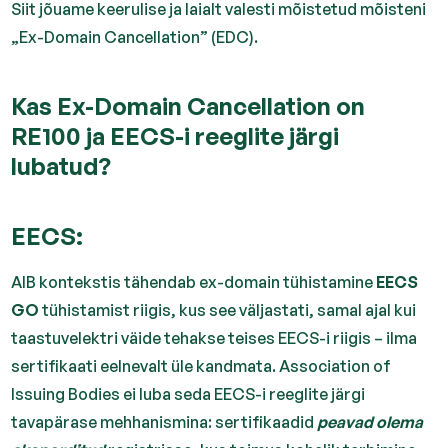
Siit jõuame keerulise ja laialt valesti mõistetud mõisteni
„Ex-Domain Cancellation” (EDC).
Kas Ex-Domain Cancellation on
RE100 ja EECS-i reeglite järgi
lubatud?
EECS:
AIB kontekstis tähendab ex-domain tühistamine
EECS
GO
tühistamist riigis, kus see väljastati, samal ajal kui
taastuvelektri väide tehakse teises EECS-i riigis – ilma
sertifikaati eelnevalt üle kandmata. Association of
Issuing Bodies ei luba seda EECS-i reeglite järgi
tavapärase mehhanismina: sertifikaadid
peavad olema