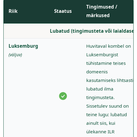
Tingimused /
Riik
Staatus
märkused
Lubatud (tingimusteta või laialdaselt
Luksemburg
Huvitaval kombel on
Luksemburgist
(väljuv)
tühistamine teises
domeenis
kasutamiseks lihtsasti
lubatud ilma
tingimusteta.
Sissetulev suund on
teine lugu: lubatud
ainult siis, kui
ülekanne ILR