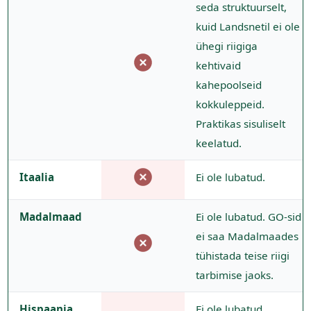
seda struktuurselt,
kuid Landsnetil ei ole
ühegi riigiga
kehtivaid
kahepoolseid
kokkuleppeid.
Praktikas sisuliselt
keelatud.
Itaalia
Ei ole lubatud.
Madalmaad
Ei ole lubatud. GO-sid
ei saa Madalmaades
tühistada teise riigi
tarbimise jaoks.
Hispaania
Ei ole lubatud.