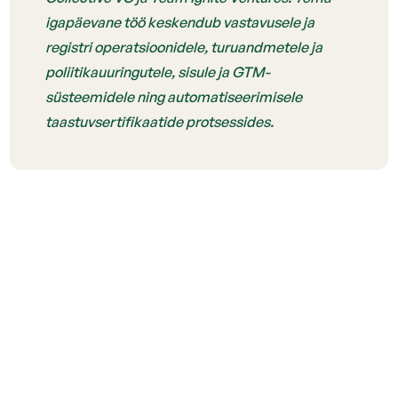
igapäevane töö keskendub vastavusele ja
registri operatsioonidele, turuandmetele ja
poliitikauuringutele, sisule ja GTM-
süsteemidele ning automatiseerimisele
taastuvsertifikaatide protsessides.