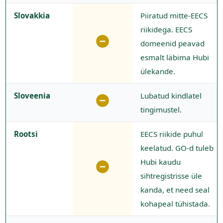
Slovakkia
Piiratud mitte-EECS
riikidega. EECS
domeenid peavad
esmalt läbima Hubi
ülekande.
Sloveenia
Lubatud kindlatel
tingimustel.
Rootsi
EECS riikide puhul
keelatud. GO-d tuleb
Hubi kaudu
sihtregistrisse üle
kanda, et need seal
kohapeal tühistada.