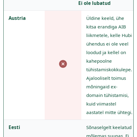
Ei ole lubatud
Austria
Üldine keeld, ühe
kitsa erandiga AIB
liikmetele, kelle Hubi
ühendus ei ole veel
loodud ja kellel on
kahepoolne
tühistamiskokkulepe.
Ajalooliselt toimus
mõningaid ex-
domain tühistamisi,
kuid viimastel
aastatel mitte ühtegi.
Eesti
Sõnaselgelt keelatud
mõlemas suunas. Ei