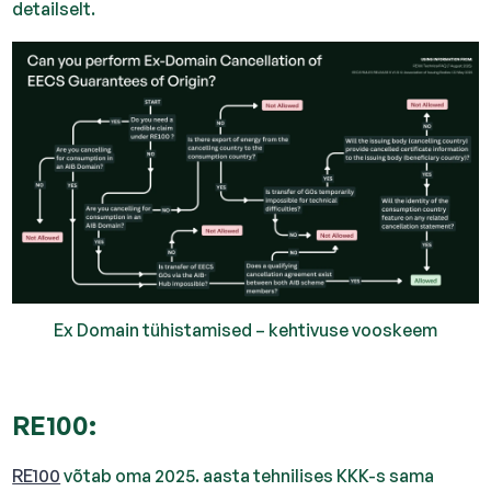
detailselt.
Ex Domain tühistamised – kehtivuse vooskeem
RE100:
‍
RE100
võtab oma 2025. aasta tehnilises KKK-s sama