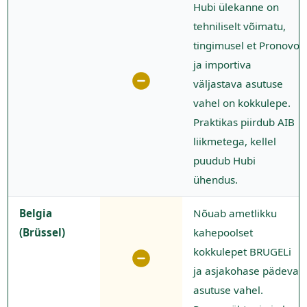
Hubi ülekanne on
tehniliselt võimatu,
tingimusel et Pronovo
ja importiva
väljastava asutuse
vahel on kokkulepe.
Praktikas piirdub AIB
liikmetega, kellel
puudub Hubi
ühendus.
Belgia
Nõuab ametlikku
(Brüssel)
kahepoolset
kokkulepet BRUGELi
ja asjakohase pädeva
asutuse vahel.