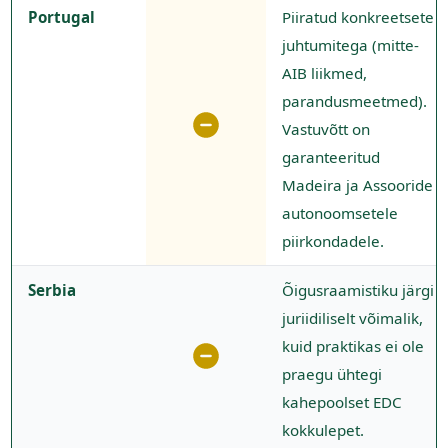
Portugal
Piiratud konkreetsete
juhtumitega (mitte-
AIB liikmed,
parandusmeetmed).
Vastuvõtt on
garanteeritud
Madeira ja Assooride
autonoomsetele
piirkondadele.
Serbia
Õigusraamistiku järgi
juriidiliselt võimalik,
kuid praktikas ei ole
praegu ühtegi
kahepoolset EDC
kokkulepet.