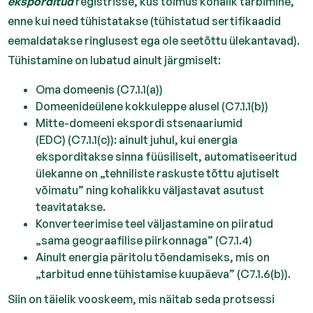
eksporditud
registrisse, kus toimus kohalik tarbimine,
enne kui need tühistatakse (tühistatud sertifikaadid
eemaldatakse ringlusest ega ole seetõttu ülekantavad).
Tühistamine on lubatud ainult järgmiselt:
Oma domeenis (C7.1.1(a))
Domeenideülene kokkuleppe alusel (C7.1.1(b))
Mitte-domeeni ekspordi stsenaariumid
(EDC) (C7.1.1(c)): ainult juhul, kui energia
eksporditakse sinna füüsiliselt, automatiseeritud
ülekanne on „tehniliste raskuste tõttu ajutiselt
võimatu” ning kohalikku väljastavat asutust
teavitatakse.
Konverteerimise teel väljastamine on piiratud
„sama geograafilise piirkonnaga” (C7.1.4)
Ainult energia päritolu tõendamiseks, mis on
„tarbitud enne tühistamise kuupäeva” (C7.1.6(b)).
Siin on täielik vooskeem, mis näitab seda protsessi