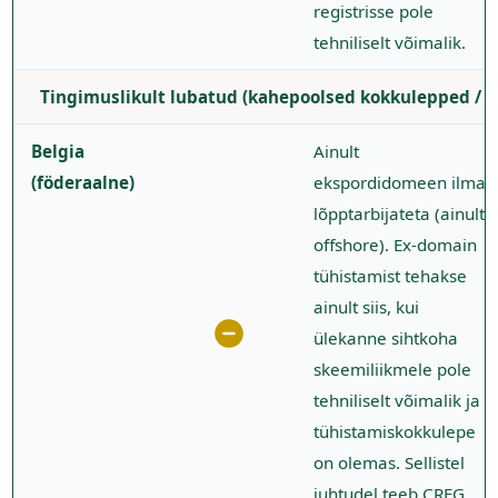
registrisse pole
tehniliselt võimalik.
Tingimuslikult lubatud (kahepoolsed kokkulepped / ai
Belgia
Ainult
(föderaalne)
ekspordidomeen ilma
lõpptarbijateta (ainult
offshore). Ex-domain
tühistamist tehakse
ainult siis, kui
ülekanne sihtkoha
skeemiliikmele pole
tehniliselt võimalik ja
tühistamiskokkulepe
on olemas. Sellistel
juhtudel teeb CREG