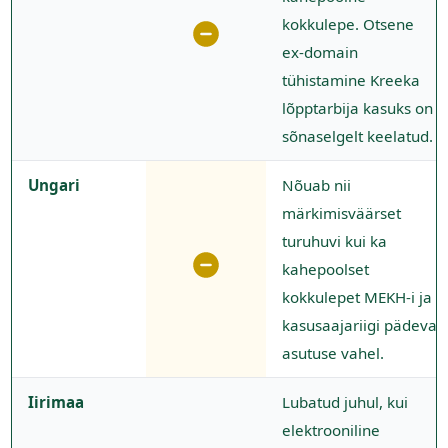
kokkulepe. Otsene
ex-domain
tühistamine Kreeka
lõpptarbija kasuks on
sõnaselgelt keelatud.
Ungari
Nõuab nii
märkimisväärset
turuhuvi kui ka
kahepoolset
kokkulepet MEKH-i ja
kasusaajariigi pädeva
asutuse vahel.
Iirimaa
Lubatud juhul, kui
elektrooniline