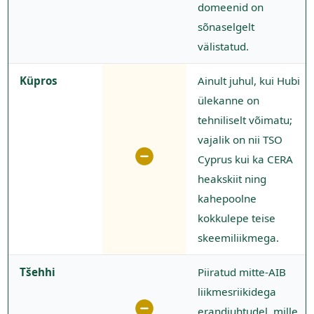
domeenid on
sõnaselgelt
välistatud.
Küpros
Ainult juhul, kui Hubi
ülekanne on
tehniliselt võimatu;
vajalik on nii TSO
Cyprus kui ka CERA
heakskiit ning
kahepoolne
kokkulepe teise
skeemiliikmega.
Tšehhi
Piiratud mitte-AIB
liikmesriikidega
erandjuhtudel, mille