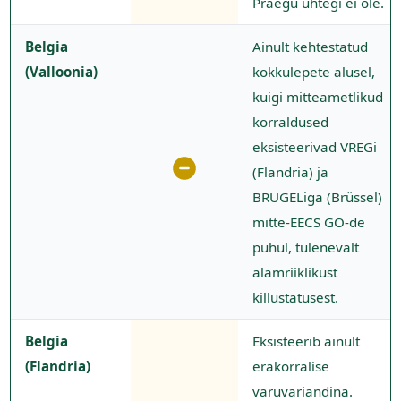
Praegu ühtegi ei ole.
Belgia
Ainult kehtestatud
(Valloonia)
kokkulepete alusel,
kuigi mitteametlikud
korraldused
eksisteerivad VREGi
(Flandria) ja
BRUGELiga (Brüssel)
mitte-EECS GO-de
puhul, tulenevalt
alamriiklikust
killustatusest.
Belgia
Eksisteerib ainult
(Flandria)
erakorralise
varuvariandina.