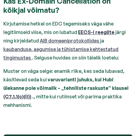
Kas Ex-Domain Cancellation on
kõikjal võimatu?
Kirjutamise hetkel on EDC tegemiseks väga vähe
legitiimseid viise, mis on lubatud
EECS-i reeglite
järgi
ning kirjeldatud
AIB domeeniprotokollides
ja
kaubanduse, aegumise ja tühistamise kehtestatud
tingimustes
. Selguse huvides on siin täielik loetelu:
Muster on väga selge: enamik riike, kes seda lubavad,
käsitlevad seda kui
varuvarianti juhuks, kui Hubi
ülekanne pole võimalik – „tehniliste raskuste” klausel
(C7.1.1(c)(ii))
.
, mitte kui rutiinset või parima praktika
mehhanismi.