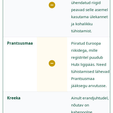
ühendatud riigid
peavad selle asemel
kasutama ülekannet
ja kohalikku
tühistamist.
Prantsusmaa
Piiratud Euroopa
riikidega, mille
registritel puudub
Hubi ligipääs. Need
tühistamised lähevad
Prantsusmaa
jääksegu arvutusse.
Kreeka
Ainult erandjuhtudel,
nõutav on
kahepoolne