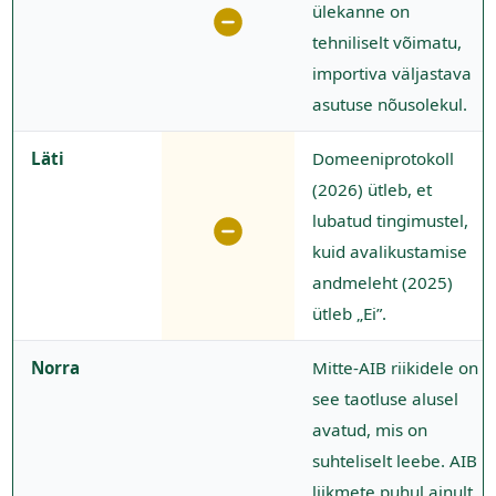
ülekanne on
tehniliselt võimatu,
importiva väljastava
asutuse nõusolekul.
Läti
Domeeniprotokoll
(2026) ütleb, et
lubatud tingimustel,
kuid avalikustamise
andmeleht (2025)
ütleb „Ei”.
Norra
Mitte-AIB riikidele on
see taotluse alusel
avatud, mis on
suhteliselt leebe. AIB
liikmete puhul ainult