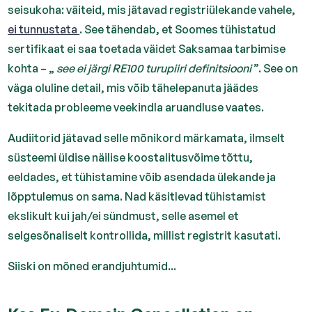
seisukoha: väiteid, mis jätavad registriülekande vahele,
ei tunnustata
. See tähendab, et Soomes tühistatud
sertifikaat ei saa toetada väidet Saksamaa tarbimise
kohta – „
see ei järgi RE100 turupiiri definitsiooni
”. See on
väga oluline detail, mis võib tähelepanuta jäädes
tekitada probleeme veekindla aruandluse vaates.
Audiitorid jätavad selle mõnikord märkamata, ilmselt
süsteemi üldise näilise koostalitusvõime tõttu,
eeldades, et tühistamine võib asendada ülekande ja
lõpptulemus on sama. Nad käsitlevad tühistamist
ekslikult kui jah/ei sündmust, selle asemel et
selgesõnaliselt kontrollida, millist registrit kasutati.
Siiski on mõned erandjuhtumid...