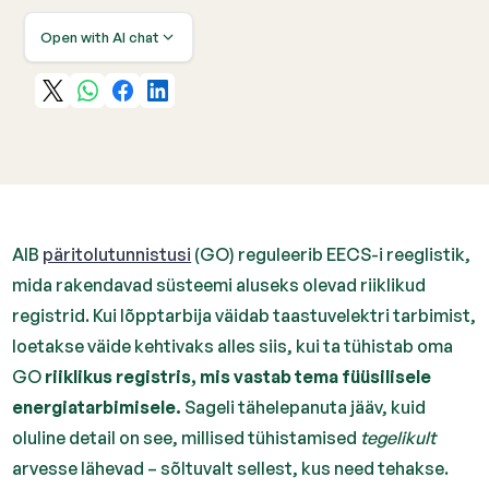
Open with AI chat
AIB
päritolutunnistusi
(GO) reguleerib EECS-i reeglistik,
mida rakendavad süsteemi aluseks olevad riiklikud
registrid. Kui lõpptarbija väidab taastuvelektri tarbimist,
loetakse väide kehtivaks alles siis, kui ta tühistab oma
GO
riiklikus registris, mis vastab tema füüsilisele
energiatarbimisele.
Sageli tähelepanuta jääv, kuid
oluline detail on see, millised tühistamised
tegelikult
arvesse lähevad – sõltuvalt sellest, kus need tehakse.