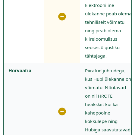
Elektrooniline
ülekanne peab olema
tehniliselt võimatu
ning peab olema
kiireloomulisus
seoses õigusliku
tähtajaga.
Horvaatia
Piiratud juhtudega,
kus Hubi ülekanne on
võimatu. Nõutavad
on nii HROTE
heakskiit kui ka
kahepoolne
kokkulepe ning
Hubiga saavutatavad