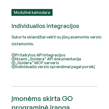
Modulinė kainodara
Individualios integracijos
Sukurta sklandžiai veikti su jūsų esamomis verslo
sistemomis.
Pritaikytos API integracijos
Išsami „Soldera“ API dokumentacija
„Soldera“ MCP serveris
Individualūs verslo sprendimai pagal poreikį
Įmonėms skirta GO
programinė įranga