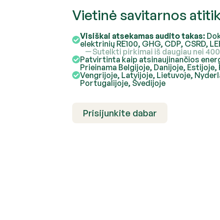
Vietinė savitarnos atitik
Visiškai atsekamas audito takas:
Dok
elektrinių RE100, GHG, CDP, CSRD, LEE
Sutelkti pirkimai iš daugiau nei 40
Patvirtinta kaip atsinaujinančios energ
Prieinama Belgijoje, Danijoje, Estijoje,
Vengrijoje, Latvijoje, Lietuvoje, Nyde
Portugalijoje, Švedijoje
Prisijunkite dabar