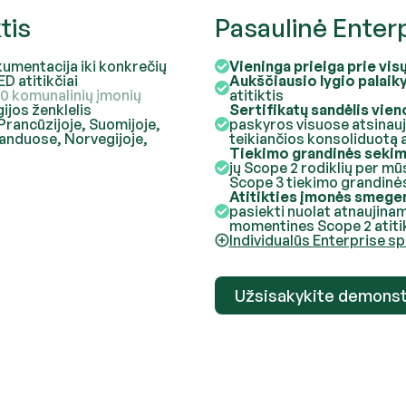
tis
Pasaulinė Enterpr
umentacija iki konkrečių
Vieninga prieiga prie vis
D atitikčiai
Aukščiausio lygio palai
00 komunalinių įmonių
atitiktis
ijos ženklelis
Sertifikatų sandėlis vien
 Prancūzijoje, Suomijoje,
paskyros visuose atsinauj
rlanduose, Norvegijoje,
teikiančios konsoliduotą 
Tiekimo grandinės sekim
jų Scope 2 rodiklių per m
Scope 3 tiekimo grandinė
Atitikties įmonės smege
pasiekti nuolat atnaujinam
momentines Scope 2 atitik
Individualūs Enterprise s
Užsisakykite demonst