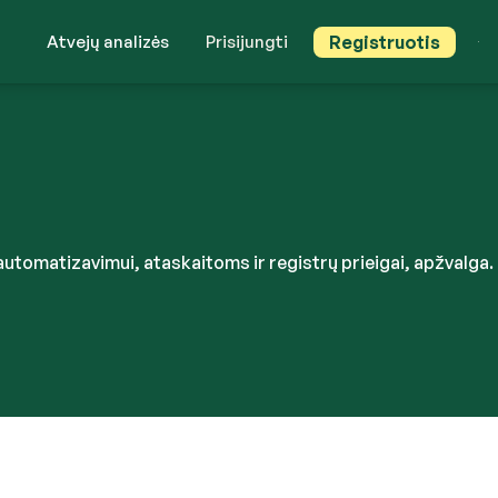
Atvejų analizės
Prisijungti
Registruotis
s automatizavimui, ataskaitoms ir registrų prieigai, apžvalga.