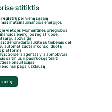
ise atitiktis
ų registrų
per vieną sąsają
kymas
ir atsinaujinančios energijos
oje vietoje:
Momentinės prieglobos
inančios energijos registruose,
atsargų apžvalgą
as:
Bendradarbiaukite su tiekėjais dėl
ūsų automatizuotą ir konsoliduotą
s platformą
nys:
Soldera agentas yra apmokytas
us šaltinius ir pasiruošęs teikti
ties konsultacijas
prendimai pagal užklausą
raciją