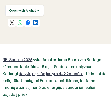
Open with AI chat
RE-Source 2025
vyks Amsterdamo Beurs van Berlage
rūmuose lapkričio 4–5 d., ir Soldera ten dalyvaus.
Kadangi
dalyvių sąraše jau yra 442 žmonės
ir tikimasi dar
kelių tūkstančių, tai Europos susitikimas, kuriame
įmonių atsinaujinančios energijos sandoriai realiai
pajuda į priekį.