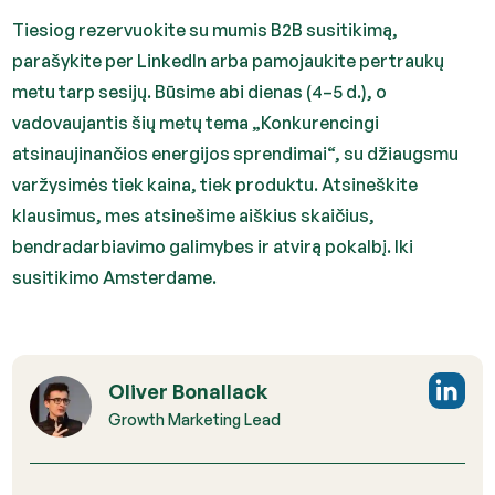
Tiesiog rezervuokite su mumis B2B susitikimą,
parašykite per LinkedIn arba pamojaukite pertraukų
metu tarp sesijų. Būsime abi dienas (4–5 d.), o
vadovaujantis šių metų tema „Konkurencingi
atsinaujinančios energijos sprendimai“, su džiaugsmu
varžysimės tiek kaina, tiek produktu. Atsineškite
klausimus, mes atsinešime aiškius skaičius,
bendradarbiavimo galimybes ir atvirą pokalbį. Iki
susitikimo Amsterdame.
Oliver Bonallack
Growth Marketing Lead