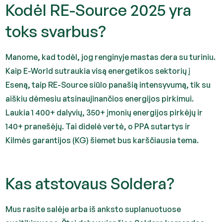
Kodėl RE-Source 2025 yra
toks svarbus?
Manome, kad todėl, jog renginyje mastas dera su turiniu.
Kaip E-World sutraukia visą energetikos sektorių į
Eseną, taip RE-Source siūlo panašią intensyvumą, tik su
aiškiu dėmesiu atsinaujinančios energijos pirkimui.
Laukia 1 400+ dalyvių, 350+ įmonių energijos pirkėjų ir
140+ pranešėjų. Tai didelė vertė, o PPA sutartys ir
Kilmės garantijos (KG) šiemet bus karščiausia tema.
Kas atstovaus Soldera?
Mus rasite salėje arba iš anksto suplanuotuose