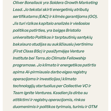
Oliver Bonallack yra Soldera Growth Marketing
Lead. Jo tekstai skirti energetinių atributų
sertifikatams (EAC) ir kilmės garantijoms (GO).
Jis turi rizikos kapitalo analizės ir viešosios
politikos patirties, yra baigęs Bristolio
universiteto Politikos ir tarptautinių santykių
bakalauro studijas su aukščiausiu įvertinimu
(First Class BSc) ir pasižymėjęs Venture
Institute bei Terra.do Climate Fellowship
programose. Jo klimato ir energetikos patirtis
apima AI-pirmiausia darbo eigas registrų
operacijoms ir investicijas į klimato
technologijų startuolius per Collective VC ir
Team Ignite Ventures. Kasdien jis dirba su
atitiktimi ir registrų operacijomis, rinkos
duomenimis ir politikos tyrimais, turiniu ir GTM