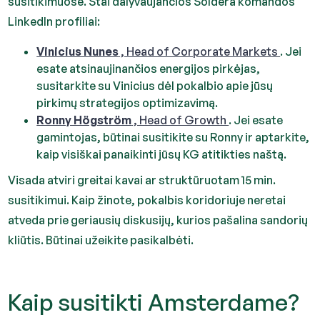
susitikimuose. Štai dalyvaujančios Soldera komandos
LinkedIn profiliai:
Vinicius Nunes
, Head of Corporate Markets
. Jei
esate atsinaujinančios energijos pirkėjas,
susitarkite su Vinicius dėl pokalbio apie jūsų
pirkimų strategijos optimizavimą.
Ronny Högström
, Head of Growth
. Jei esate
gamintojas, būtinai susitikite su Ronny ir aptarkite,
kaip visiškai panaikinti jūsų KG atitikties naštą.
Visada atviri greitai kavai ar struktūruotam 15 min.
susitikimui. Kaip žinote, pokalbis koridoriuje neretai
atveda prie geriausių diskusijų, kurios pašalina sandorių
kliūtis. Būtinai užeikite pasikalbėti.
Kaip susitikti Amsterdame?