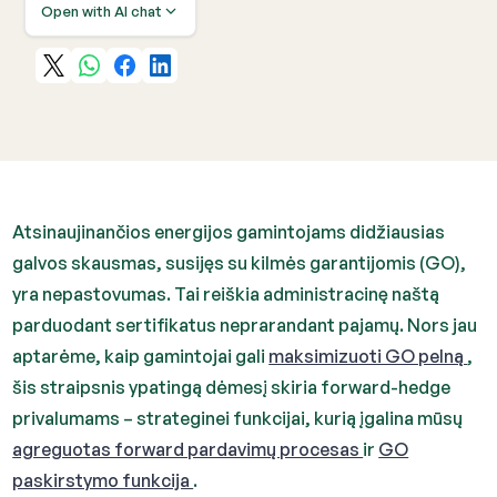
Open with AI chat
Atsinaujinančios energijos gamintojams didžiausias
galvos skausmas, susijęs su kilmės garantijomis (GO),
yra nepastovumas. Tai reiškia administracinę naštą
parduodant sertifikatus neprarandant pajamų. Nors jau
aptarėme, kaip gamintojai gali
maksimizuoti GO pelną
,
šis straipsnis ypatingą dėmesį skiria forward-hedge
privalumams – strateginei funkcijai, kurią įgalina mūsų
agreguotas forward pardavimų procesas
ir
GO
paskirstymo funkcija
.