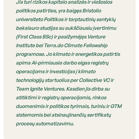
Jis turi rizikos kapitalo analizės ir viešosios
politikos patirties, yra baigęs Bristolio
universiteto Politikos ir tarptautinių santykių
bakalauro studijas su aukščiausiu įvertinimu
(First Class BSc) ir pasižymėjęs Venture
Institute bei Terra.do Climate Fellowship
programose. Jo klimato ir energetikos patirtis
apima AI-pirmiausia darbo eigas registrų
operacijoms ir investicijas į klimato
technologijų startuolius per Collective VC ir
Team Ignite Ventures. Kasdien jis dirba su
atitiktimi ir registrų operacijomis, rinkos
duomenimis ir politikos tyrimais, turiniu ir GTM
sistemomis bei atsinaujinančių sertifikatų
procesų automatizavimu.