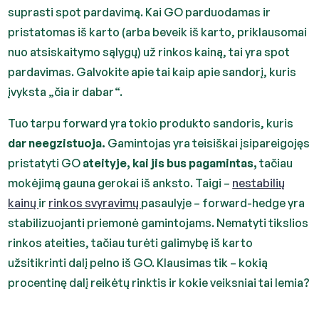
suprasti spot pardavimą. Kai GO parduodamas ir
pristatomas iš karto (arba beveik iš karto, priklausomai
nuo atsiskaitymo sąlygų) už rinkos kainą, tai yra spot
pardavimas. Galvokite apie tai kaip apie sandorį, kuris
įvyksta „čia ir dabar“.
Tuo tarpu forward yra tokio produkto sandoris, kuris
dar neegzistuoja.
Gamintojas yra teisiškai įsipareigojęs
pristatyti GO
ateityje, kai jis bus pagamintas,
tačiau
mokėjimą gauna gerokai iš anksto. Taigi –
nestabilių
kainų
ir
rinkos svyravimų
pasaulyje – forward-hedge yra
stabilizuojanti priemonė gamintojams. Nematyti tikslios
rinkos ateities, tačiau turėti galimybę iš karto
užsitikrinti dalį pelno iš GO. Klausimas tik – kokią
procentinę dalį reikėtų rinktis ir kokie veiksniai tai lemia?