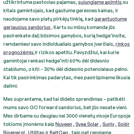
užtikrintume pastovias pajamas,
sujungiame apimtis
su
kitais gamintojais, kad gautume geresnes kainas, ir
naudojame savo platų pirkėjų tinklą, kad
garantuotume
geriausius sandorius
. Kartu su mūsų komanda jūs
pasirenkate dalį būsimos gamybos, kurią hedge’insite,
remdamiesi savo individualiais gamybos įverčiais,
rinkos
prognozėmis
ir rizikos apetitu. Pavyzdžiui, kai kurie
gamintojai renkasi hedge’inti 60% dėl didesnio
stabilumo, o kiti – 30% dėl didesnio potencialaus pelno.
Kai tik pasirinkimas padarytas, mes pasirūpiname likusia
dalimi.
Mes suprantame, kad tai didelis sprendimas – patikėti
mums savo GO forward sandorius, bet jūs nesate vieni.
Mes dirbame su daugiau nei 3000 vienetų visoje Europoje
tokioms įmonėms kaip
Nuveen
,
Svea Solar
,
Sunly
,
Solör
Bioenergi
,
Utilitas
ir
BaltCap
, taip pat rengiame