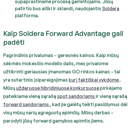
supaprastiname procesą gamintojams. Jūsų
patirtis bus aiški ir sklandi, naudojantis
Soldera
platforma.
Kaip Soldera Forward Advantage gali
padėti
Pagrindinis privalumas – geresnės kainos. Kaip mūsų
sėkmės mokesčio modelio dalis, mes privalome
užtikrinti geriausias įmanomas GO rinkos kainas – tai
yra sutartinis įsipareigojimas
kurį faktiškai vykdome
.
Mūsų
uždaruose hibridiniuose konkursuose
pirkėjams
pateikiame vieną sąrašą
spot sandoriams
ir vieną sąrašą
forward sandoriams
, kad jie galėtų teikti pasiūlymus dėl
visų mūsų narių agreguotų apimčių. Mūsų darbas –
parodyti jūsų forward gamybos apimtis jiems.