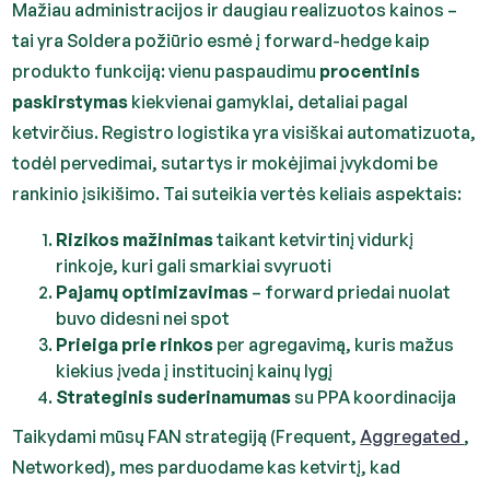
Mažiau administracijos ir daugiau realizuotos kainos –
tai yra Soldera požiūrio esmė į forward-hedge kaip
produkto funkciją: vienu paspaudimu
procentinis
paskirstymas
kiekvienai gamyklai, detaliai pagal
ketvirčius. Registro logistika yra visiškai automatizuota,
todėl pervedimai, sutartys ir mokėjimai įvykdomi be
rankinio įsikišimo. Tai suteikia vertės keliais aspektais:
Rizikos mažinimas
taikant ketvirtinį vidurkį
rinkoje, kuri gali smarkiai svyruoti
Pajamų optimizavimas
– forward priedai nuolat
buvo didesni nei spot
Prieiga prie rinkos
per agregavimą, kuris mažus
kiekius įveda į institucinį kainų lygį
Strateginis suderinamumas
su PPA koordinacija
Taikydami mūsų FAN strategiją (Frequent,
Aggregated
,
Networked), mes parduodame kas ketvirtį, kad