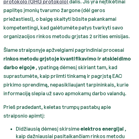
protokolo (GHG protokolo)
dalis. Jis yra neįtikėtinai
paplitęs įmonių tvarumo žargone (dėl geros
priežasties!), o baigę skaityti būsite pakankamai
kompetentingi, kad galėtumėte patys tvarkyti savo
organizacijos rinkos metodu grįstas 2 srities emisijas.
Šiame straipsnyje apžvelgiami pagrindiniai procesai
rinkos metodu grįstoje kvantifikavimo ir atskleidimo
darbo eigoje
, ypatingą dėmesį skiriant tam, kad
suprastumėte, kaip priimti tinkamą ir pagrįstą EAC
pirkimo sprendimą, nepasikliaujant tarpininkais, kurie
informaciją slepia už savo apmokamų darbo valandų.
Prieš pradedant, keletas trumpų pastabų apie
straipsnio apimtį:
Didžiausią dėmesį skirsime
elektros energijai
,
kaip dažniausiai pasitaikančiam rinkos metodu