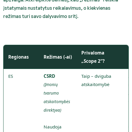
įstatymais nustatytus reikalavimus, o kiekvienas
režimas turi savo dalyvavimo sritį.
Privaloma
Regionas
Režimas (-ai)
P
„Scope 2“?
ES
CSRD
Taip – dviguba
2
atskaitomybė
s
(Įmonių
„
tvarumo
d
atskaitomybės
p
direktyva)
r
S
Naudoja