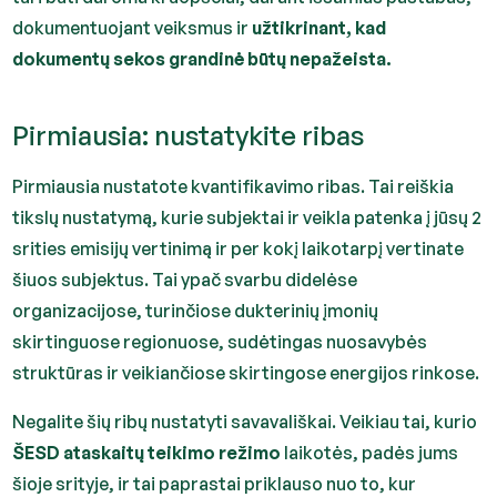
dokumentuojant veiksmus ir
užtikrinant, kad
dokumentų sekos grandinė būtų nepažeista.
Pirmiausia: nustatykite ribas
Pirmiausia nustatote kvantifikavimo ribas. Tai reiškia
tikslų nustatymą, kurie subjektai ir veikla patenka į jūsų 2
srities emisijų vertinimą ir per kokį laikotarpį vertinate
šiuos subjektus. Tai ypač svarbu didelėse
organizacijose, turinčiose dukterinių įmonių
skirtinguose regionuose, sudėtingas nuosavybės
struktūras ir veikiančiose skirtingose energijos rinkose.
Negalite šių ribų nustatyti savavališkai. Veikiau tai, kurio
ŠESD ataskaitų teikimo režimo
laikotės, padės jums
šioje srityje, ir tai paprastai priklauso nuo to, kur