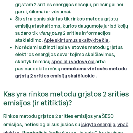
grįstam 2 srities energijos nešėjui, priešingai nei
garui, šilumai ar vėsumai.
Šis straipsnis skirtas tik rinkos metodu grįstų
emisijų ataskaitoms, kurios daugumoje jurisdikcijų
sudaro tik
vieną pusę
2 srities informacijos
atskleidimo.
Apie skirtumus skaitykite čia
.
Norėdami sužinoti apie vietovės metodu grįstus
elektros energijos suvartojimo skaičiavimus,
skaitykite mūsų
specialų vadovą čia
arba
pasinaudokite mūsų
nemokama vietovės metodu
grįstų 2 srities emisijų skaičiuokle
.
Kas yra rinkos metodu grįstos 2 srities
emisijos (ir atitiktis)?
Rinkos metodu grįstos 2 srities emisijos yra ŠESD
emisijos, netiesiogiai susijusios su
įsigyta energija, ypač
elektra
. Pagrindinis žodis čia yra „įsigyta“, kuris visas