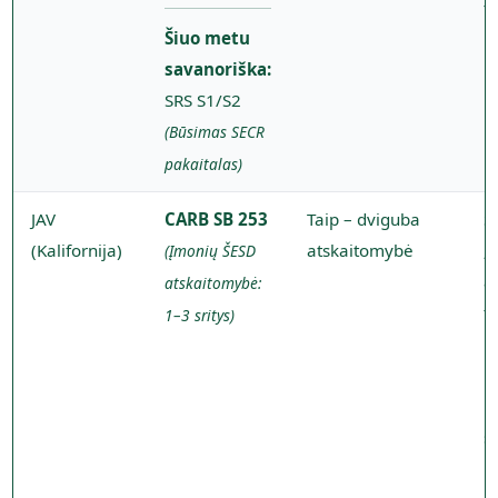
t
Šiuo metu
savanoriška:
SRS S1/S2
(Būsimas SECR
pakaitalas)
JAV
CARB SB 253
Taip – dviguba
S
(Kalifornija)
atskaitomybė
„
(Įmonių ŠESD
a
atskaitomybė:
t
1–3 sritys)
i
B
n
s
b