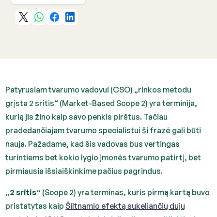
Patyrusiam tvarumo vadovui (CSO) „rinkos metodu
grįsta 2 sritis“ (Market-Based Scope 2) yra terminija,
kurią jis žino kaip savo penkis pirštus. Tačiau
pradedančiajam tvarumo specialistui ši frazė gali būti
nauja. Pažadame, kad šis vadovas bus vertingas
turintiems bet kokio lygio įmonės tvarumo patirtį, bet
pirmiausia išsiaiškinkime pačius pagrindus.
„2 sritis“
(Scope 2) yra terminas, kuris pirmą kartą buvo
pristatytas kaip
Šiltnamio efektą sukeliančių dujų