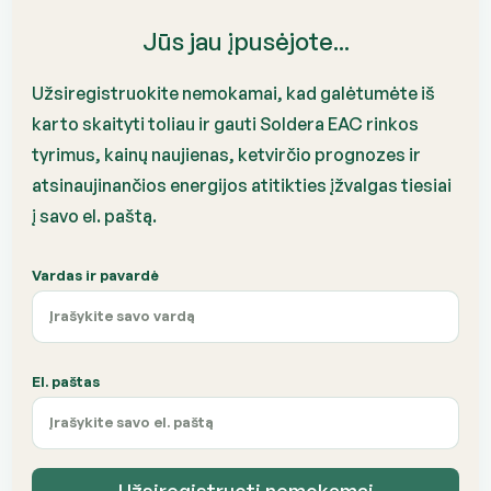
Jūs jau įpusėjote...
Užsiregistruokite nemokamai, kad galėtumėte iš
karto skaityti toliau ir gauti Soldera EAC rinkos
tyrimus, kainų naujienas, ketvirčio prognozes ir
atsinaujinančios energijos atitikties įžvalgas tiesiai
į savo el. paštą.
Vardas ir pavardė
El. paštas
Užsiregistruoti nemokamai