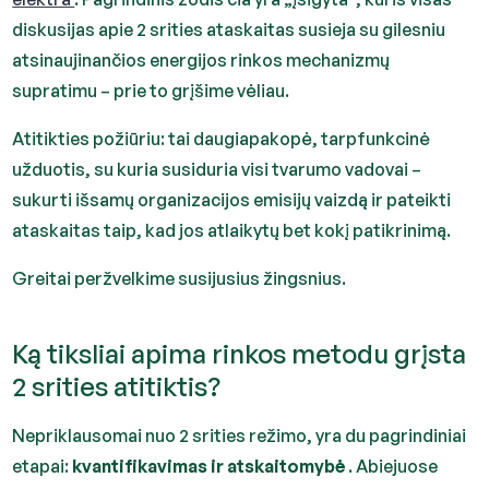
diskusijas apie 2 srities ataskaitas susieja su gilesniu
atsinaujinančios energijos rinkos mechanizmų
supratimu – prie to grįšime vėliau.
Atitikties požiūriu: tai daugiapakopė, tarpfunkcinė
užduotis, su kuria susiduria visi tvarumo vadovai –
sukurti išsamų organizacijos emisijų vaizdą ir pateikti
ataskaitas taip, kad jos atlaikytų bet kokį patikrinimą.
Greitai peržvelkime susijusius žingsnius.
Ką tiksliai apima rinkos metodu grįsta
2 srities atitiktis?
Nepriklausomai nuo 2 srities režimo, yra du pagrindiniai
etapai:
kvantifikavimas ir atskaitomybė
. Abiejuose