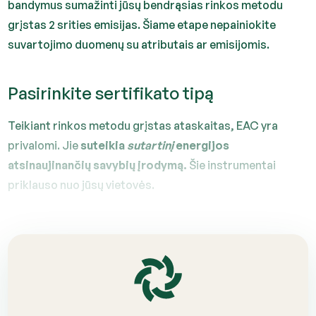
bandymus sumažinti jūsų bendrąsias rinkos metodu
grįstas 2 srities emisijas. Šiame etape nepainiokite
suvartojimo duomenų su atributais ar emisijomis.
Pasirinkite sertifikato tipą
Teikiant rinkos metodu grįstas ataskaitas, EAC yra
privalomi. Jie
suteikia
sutartinį
energijos
atsinaujinančių savybių įrodymą.
Šie instrumentai
priklauso nuo jūsų vietovės.