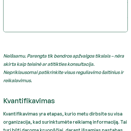
„
p
a
i
Neišsamu. Parengta tik bendros apžvalgos tikslais – nėra
skirta kaip teisinė ar atitikties konsultacija.
Nepriklausomai patikrinkite visus reguliavimo šaltinius ir
reikalavimus.
Kvantifikavimas
Kvantifikavimas yra etapas, kurio metu dirbsite su visa
organizacija, kad surinktumėte reikiamą informaciją. Tai
turi būti daroma kruopščiai, darant išsamias pastabas,