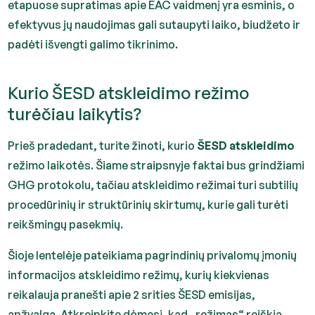
etapuose supratimas apie EAC vaidmenį yra esminis, o
efektyvus jų naudojimas gali sutaupyti laiko, biudžeto ir
padėti išvengti galimo tikrinimo.
Kurio ŠESD atskleidimo režimo
turėčiau laikytis?
Prieš pradedant, turite žinoti, kurio
ŠESD atskleidimo
režimo laikotės. Šiame straipsnyje faktai bus grindžiami
GHG protokolu, tačiau atskleidimo režimai turi subtilių
procedūrinių ir struktūrinių skirtumų, kurie gali turėti
reikšmingų pasekmių.
Šioje lentelėje pateikiama pagrindinių privalomų įmonių
informacijos atskleidimo režimų, kurių kiekvienas
reikalauja pranešti apie 2 srities ŠESD emisijas,
apžvalga. Atkreipkite dėmesį, kad „režimas“ reiškia