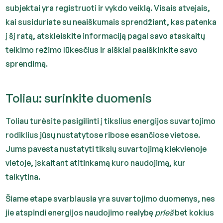
subjektai yra registruoti ir vykdo veiklą. Visais atvejais,
kai susiduriate su neaiškumais sprendžiant, kas patenka
į šį ratą, atskleiskite informaciją pagal savo ataskaitų
teikimo režimo lūkesčius ir aiškiai paaiškinkite savo
sprendimą.
Toliau: surinkite duomenis
Toliau turėsite pasigilinti į tikslius energijos suvartojimo
rodiklius jūsų nustatytose ribose esančiose vietose.
Jums pavesta nustatyti tikslų suvartojimą kiekvienoje
vietoje, įskaitant atitinkamą kuro naudojimą, kur
taikytina.
Šiame etape svarbiausia yra suvartojimo duomenys, nes
jie atspindi energijos naudojimo realybę
prieš
bet kokius