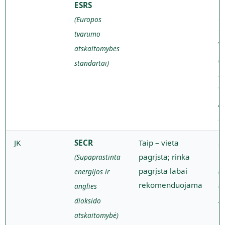
p
ESRS
P
(Europos
ta
tvarumo
V
atskaitomybės
(
standartai)
M
v
„
Li
JK
SECR
Taip – vieta
S
pagrįsta; rinka
p
(Supaprastinta
pagrįsta labai
(
energijos ir
rekomenduojama
a
anglies
s
dioksido
L
atskaitomybė)