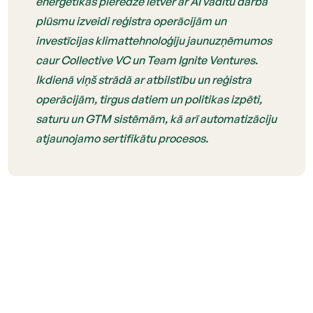
enerģētikas pieredze ietver ar AI vadītu darba
plūsmu izveidi reģistra operācijām un
investīcijas klimattehnoloģiju jaunuzņēmumos
caur Collective VC un Team Ignite Ventures.
Ikdienā viņš strādā ar atbilstību un reģistra
operācijām, tirgus datiem un politikas izpēti,
saturu un GTM sistēmām, kā arī automatizāciju
atjaunojamo sertifikātu procesos.