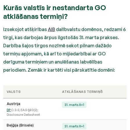
Kurās valstīs ir nestandarta GO
atklāšanas termiņi?
Izsekojot atšķirības
AIB
dalībvalstu domēnos, redzami 6
tirgi, kas darbojas ārpus ilgstošās 31. marta prakses.
Darbība šajos tirgos nozīmē sekot pilnam dažādo
termiņu apjomam, kā arī to mijiedarbībai ar GO
derīguma termiņiem un anulēšanas labvēlības
periodiem. Zemāk ir kartēti visi pārskatītie domēni:
VALSTS
ATKLĀŠANAS TERMIŅŠ
Austrija
31. marts X+1
DP
C.3.5; EAG §83(2);
Disclosure Datasheet
Beļģija (Brisele)
31. marts X+1