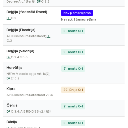
Decree Art. 16ter §4;
DP
C.3.2
Beļģija (federālā līmenī)
Nav piemērojams
DP
C.3
Nav atklāšanas režīma
Beļģija (Flandrija)
31. marts X+1
AIB Disclosure Datasheet;
DP
C.3
Beļģija (Valonija)
31. marts X+1
DP
C.3.4.3.b-c
Horvātija
31. marts X+1
HERA Metodologija Art. 16(9);
DP
E.10.2
Kipra
30. jūnijs X+1
AIB Disclosure Datasheet 2025
Čehija
31. marts X+1
DP
C.3.4; AIB RE-DISS v2.4 §34
Dānija
31. marts X+1
DP
C.3.7; BEK 1322 §8.4