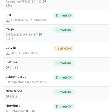
Regulation 757/2012 Art. 10;
DP
E.10a
Īrija
31. marts X+1
DP
C.3.3; Disclosure Datasheet
Itālija
31. marts X+1
DM 224/2023 Art. 8.6-8.7;
DP
C.3.3
Latvija
1. aprīlis X+1
DP
E.11.3; C.3.6.3-C.3.6.4
Lietuva
31. marts X+1
DP
C.1.2.3
Luksemburga
31. marts X+1
ILR regulation ILR/E22/26 Art. 4
Nīderlande
31. marts X+1
DP
E.13.2
Norvēģija
31. marts X+1
AIB Datasheet;
DP
E.10