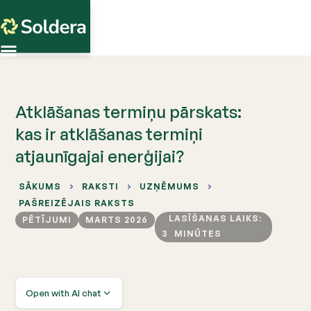
Atklāšanas termiņu pārskats:
kas ir atklāšanas termiņi
atjaunīgajai enerģijai?
SĀKUMS
RAKSTI
UZŅĒMUMS
PAŠREIZĒJAIS RAKSTS
LASĪŠANAS LAIKS:
PĒTĪJUMI
MARTS 2026
3
MINŪTES
Open with AI chat