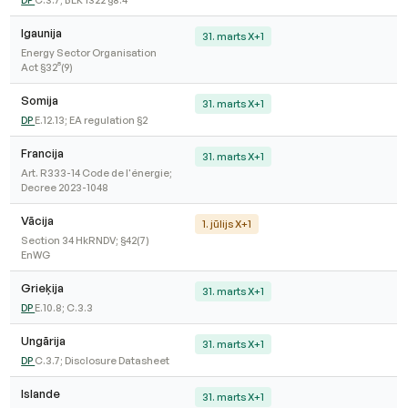
Igaunija
31. marts X+1
Energy Sector Organisation
Act §32⁸(9)
Somija
31. marts X+1
DP
E.12.13; EA regulation §2
Francija
31. marts X+1
Art. R333-14 Code de l'énergie;
Decree 2023-1048
Vācija
1. jūlijs X+1
Section 34 HkRNDV; §42(7)
EnWG
Grieķija
31. marts X+1
DP
E.10.8; C.3.3
Ungārija
31. marts X+1
DP
C.3.7; Disclosure Datasheet
Islande
31. marts X+1