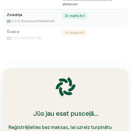
pārbaude
Zviedrija
31. marts X+1
DP
C.3.3; Disclosure Datasheet
Šveice
31. maijs X+1
DP
E.12.7; HKSV Art. 1(4)
Jūs jau esat pusceļā...
Reģistrējieties bez maksas, lai uzreiz turpinātu