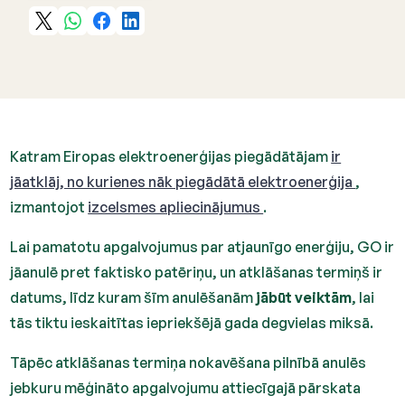
Katram Eiropas elektroenerģijas piegādātājam
ir
jāatklāj, no kurienes nāk piegādātā elektroenerģija
,
izmantojot
izcelsmes apliecinājumus
.
Lai pamatotu apgalvojumus par atjaunīgo enerģiju, GO ir
jāanulē pret faktisko patēriņu, un atklāšanas termiņš ir
datums, līdz kuram šīm anulēšanām
jābūt veiktām
, lai
tās tiktu ieskaitītas iepriekšējā gada degvielas miksā.
Tāpēc atklāšanas termiņa nokavēšana pilnībā anulēs
jebkuru mēģināto apgalvojumu attiecīgajā pārskata