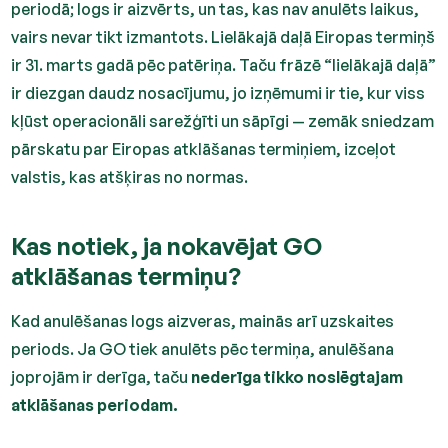
periodā; logs ir aizvērts, un tas, kas nav anulēts laikus,
vairs nevar tikt izmantots. Lielākajā daļā Eiropas termiņš
ir 31. marts gadā pēc patēriņa. Taču frāzē “lielākajā daļā”
ir diezgan daudz nosacījumu, jo izņēmumi ir tie, kur viss
kļūst operacionāli sarežģīti un sāpīgi — zemāk sniedzam
pārskatu par Eiropas atklāšanas termiņiem, izceļot
valstis, kas atšķiras no normas.
Kas notiek, ja nokavējat GO
atklāšanas termiņu?
Kad anulēšanas logs aizveras, mainās arī uzskaites
periods. Ja GO tiek anulēts pēc termiņa, anulēšana
joprojām ir derīga, taču
nederīga tikko noslēgtajam
atklāšanas periodam.