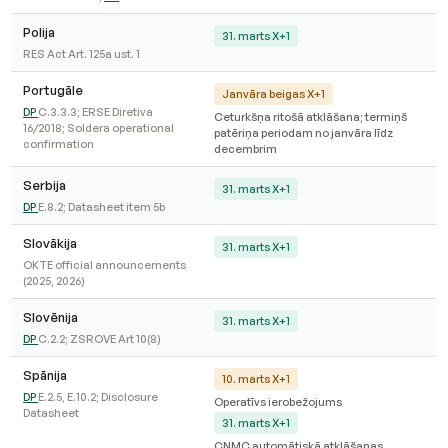
Polija
31. marts X+1
RES Act Art. 125a ust. 1
Portugāle
Janvāra beigas X+1
DP
C.3.3.3; ERSE Diretiva
Ceturkšņa ritošā atklāšana; termiņš
16/2018; Soldera operational
patēriņa periodam no janvāra līdz
confirmation
decembrim
Serbija
31. marts X+1
DP
E.8.2; Datasheet item 5b
Slovākija
31. marts X+1
OKTE official announcements
(2025, 2026)
Slovēnija
31. marts X+1
DP
C.2.2; ZSROVE Art 10(8)
Spānija
10. marts X+1
DP
E.2.5, E.10.2; Disclosure
Operatīvs ierobežojums
Datasheet
31. marts X+1
CNMC automātiskā atklāšanas