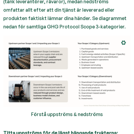
(tänk leverantörer, råvaror), medan nedströms
omfattar allt efter att din tjänst är levererad eller
produkten faktiskt lämnar dina händer. Se diagrammet
nedan för samtliga GHG Protocol Scope 3-kategorier.
Förstå uppströms & nedströms
Titta uppströms för de lägst hängande frukterna: