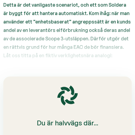
Detta är det vanligaste scenariot, och ett som Soldera
är byggt för att hantera automatiskt. Kom ihåg: när man
använder ett ”enhetsbaserat” angreppssätt är en kunds
andel av en leverantörs elförbrukning också deras andel
av de associerade Scope 3-utsläppen. Därför utgör det
en rättvis grund för hur många EAC de bör finansiera.
Låt oss titta på en fiktiv verklighetsnära analogi:
Du är halvvägs där...