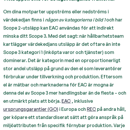
Om dina motparter uppströms eller nedströms i
värdekedjan finns i
någon av kategorierna i bild 1
och har
Scope 2-utsläpp kan EAC användas för att indirekt
minska ditt Scope 3. Med det sagt: när hållbarhetsteam
kartlägger värdekedjans utsläpp är det oftare än inte
Scope 3 kategori 1 (inköpta varor och tjänster) som
dominerar. Det är kategorin med en oproportionerligt
stor andel utsläpp på grund av den el som leverantörer
förbrukar under tillverkning och produktion. Eftersom
el är mätbar och marknaderna för EAC är mogna är
denna del av Scope 3 mer handlingsbar än de flesta – och
en utmärkt plats att börja.
EAC
, inklusive
ursprungsgarantier (GO)
i Europa och
REC
på andra håll,
ger köpare ett standardiserat sätt att göra anspråk på
miljöattributen från specifik förnybar produktion. Varje