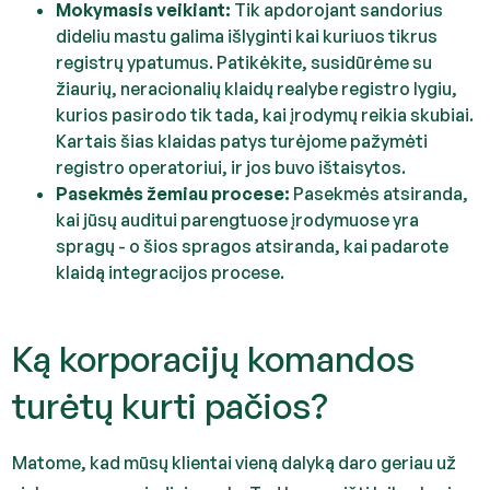
Mokymasis veikiant:
Tik apdorojant sandorius
dideliu mastu galima išlyginti kai kuriuos tikrus
registrų ypatumus. Patikėkite, susidūrėme su
žiaurių, neracionalių klaidų realybe registro lygiu,
kurios pasirodo tik tada, kai įrodymų reikia skubiai.
Kartais šias klaidas patys turėjome pažymėti
registro operatoriui, ir jos buvo ištaisytos.
Pasekmės žemiau procese:
Pasekmės atsiranda,
kai jūsų auditui parengtuose įrodymuose yra
spragų - o šios spragos atsiranda, kai padarote
klaidą integracijos procese.
Ką korporacijų komandos
turėtų kurti pačios?
Matome, kad mūsų klientai vieną dalyką daro geriau už