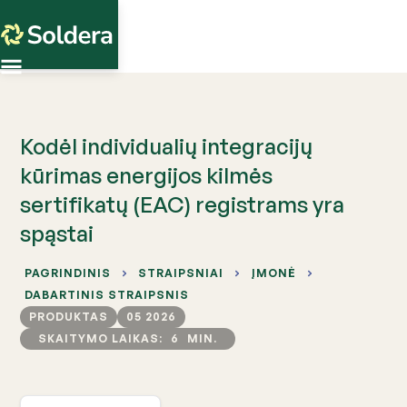
Kodėl individualių integracijų
kūrimas energijos kilmės
sertifikatų (EAC) registrams yra
spąstai
PAGRINDINIS
STRAIPSNIAI
ĮMONĖ
DABARTINIS STRAIPSNIS
PRODUKTAS
05 2026
SKAITYMO LAIKAS:
6
MIN.