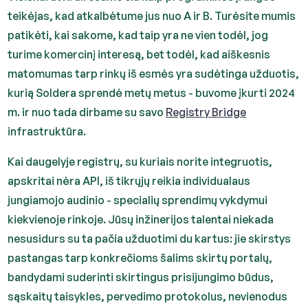
teikėjas, kad atkalbėtume jus nuo A ir B. Turėsite mumis
patikėti, kai sakome, kad taip yra ne vien todėl, jog
turime komercinį interesą, bet todėl, kad aiškesnis
matomumas tarp rinkų iš esmės yra sudėtinga užduotis,
kurią Soldera sprendė metų metus - buvome įkurti 2024
m. ir nuo tada dirbame su savo
Registry Bridge
infrastruktūra.
Kai daugelyje registrų, su kuriais norite integruotis,
apskritai nėra API, iš tikrųjų reikia individualaus
jungiamojo audinio - specialių sprendimų vykdymui
kiekvienoje rinkoje. Jūsų inžinerijos talentai niekada
nesusidurs su ta pačia užduotimi du kartus: jie skirstys
pastangas tarp konkrečioms šalims skirtų portalų,
bandydami suderinti skirtingus prisijungimo būdus,
sąskaitų taisykles, pervedimo protokolus, nevienodus