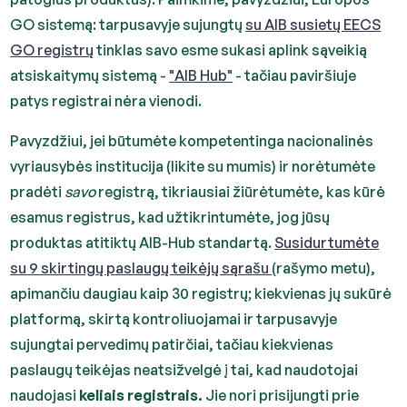
GO sistemą: tarpusavyje sujungtų
su AIB susietų EECS
GO registrų
tinklas savo esme sukasi aplink sąveikią
atsiskaitymų sistemą -
"AIB Hub"
- tačiau paviršiuje
patys registrai nėra vienodi.
Pavyzdžiui, jei būtumėte kompetentinga nacionalinės
vyriausybės institucija (likite su mumis) ir norėtumėte
pradėti
savo
registrą, tikriausiai žiūrėtumėte, kas kūrė
esamus registrus, kad užtikrintumėte, jog jūsų
produktas atitiktų AIB-Hub standartą.
Susidurtumėte
su 9 skirtingų paslaugų teikėjų sąrašu
(rašymo metu),
apimančiu daugiau kaip 30 registrų; kiekvienas jų sukūrė
platformą, skirtą kontroliuojamai ir tarpusavyje
sujungtai pervedimų patirčiai, tačiau kiekvienas
paslaugų teikėjas neatsižvelgė į tai, kad naudotojai
naudojasi
keliais registrais.
Jie nori prisijungti prie