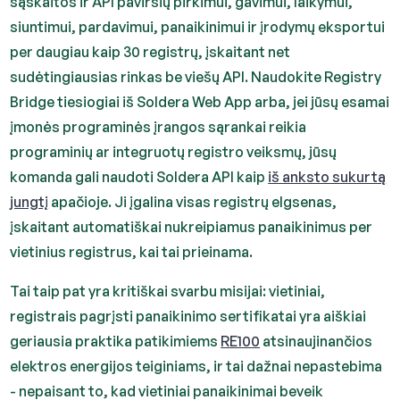
sąskaitos ir API paviršių pirkimui, gavimui, laikymui,
siuntimui, pardavimui, panaikinimui ir įrodymų eksportui
per daugiau kaip 30 registrų, įskaitant net
sudėtingiausias rinkas be viešų API. Naudokite Registry
Bridge tiesiogiai iš Soldera Web App arba, jei jūsų esamai
įmonės programinės įrangos sąrankai reikia
programinių ar integruotų registro veiksmų, jūsų
komanda gali naudoti Soldera API kaip
iš anksto sukurtą
jungtį
apačioje. Ji įgalina visas registrų elgsenas,
įskaitant automatiškai nukreipiamus panaikinimus per
vietinius registrus, kai tai prieinama.
Tai taip pat yra kritiškai svarbu misijai: vietiniai,
registrais pagrįsti panaikinimo sertifikatai yra aiškiai
geriausia praktika patikimiems
RE100
atsinaujinančios
elektros energijos teiginiams, ir tai dažnai nepastebima
- nepaisant to, kad vietiniai panaikinimai beveik