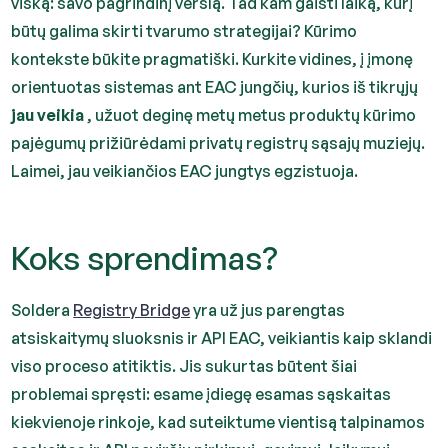
viską: savo pagrindinį verslą. Tad kam gaišti laiką, kurį
būtų galima skirti tvarumo strategijai? Kūrimo
kontekste būkite pragmatiški. Kurkite vidines, į įmonę
orientuotas sistemas ant EAC jungčių, kurios iš tikrųjų
jau veikia
, užuot deginę metų metus produktų kūrimo
pajėgumų prižiūrėdami privatų registrų sąsajų muziejų.
Laimei, jau veikiančios EAC jungtys egzistuoja.
Koks sprendimas?
Soldera
Registry Bridge
yra už jus parengtas
atsiskaitymų sluoksnis ir API EAC, veikiantis kaip sklandi
viso proceso atitiktis. Jis sukurtas būtent šiai
problemai spręsti: esame įdiegę esamas sąskaitas
kiekvienoje rinkoje, kad suteiktume vientisą talpinamos