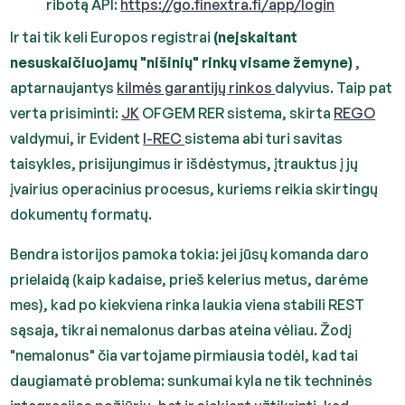
ribotą API:
https://go.finextra.fi/app/login
Ir tai tik keli Europos registrai
(neįskaitant
nesuskaičiuojamų "nišinių" rinkų visame žemyne)
,
aptarnaujantys
kilmės garantijų rinkos
dalyvius. Taip pat
verta prisiminti:
JK
OFGEM RER sistema, skirta
REGO
valdymui, ir Evident
I-REC
sistema abi turi savitas
taisykles, prisijungimus ir išdėstymus, įtrauktus į jų
įvairius operacinius procesus, kuriems reikia skirtingų
dokumentų formatų.
Bendra istorijos pamoka tokia: jei jūsų komanda daro
prielaidą (kaip kadaise, prieš kelerius metus, darėme
mes), kad po kiekviena rinka laukia viena stabili REST
sąsaja, tikrai nemalonus darbas ateina vėliau. Žodį
"nemalonus" čia vartojame pirmiausia todėl, kad tai
daugiamatė problema: sunkumai kyla ne tik techninės