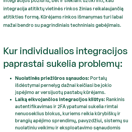
integracijos požiūriu, bet ir siekiant užtikrinti, kad
integracija atitiktų vietinės rinkos žinias reikalaujančią
atitikties formą. Kūrėjams rinkos išmanymas turi labai
mažai bendro su pagrindiniais techniniais gebėjimais.
Kur individualios integracijos
paprastai sukelia problemų:
Nuolatinės priežiūros sąnaudos:
Portalų
išdėstymai pernelyg dažnai keičiasi be jokio
įspėjimo ar versijuotų pastabų kūrėjams.
Laiką eikvojančios integracijos kliūtys:
Rankinis
autentifikavimas ir 2FA ypatumai sukelia rimtai
nenuoseklius blokus, kuriems reikia kūrybiškų ir
brangių apėjimo sprendimų, pavyzdžiui, sistemų su
nuolatiniu veikimu ir eksploatavimo sąnaudomis