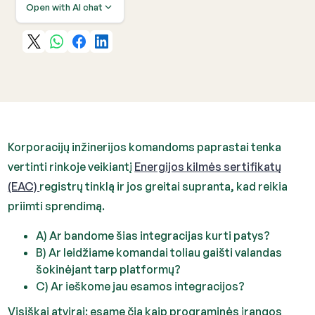
Open with AI chat
Korporacijų inžinerijos komandoms paprastai tenka
vertinti rinkoje veikiantį
Energijos kilmės sertifikatų
(EAC)
registrų tinklą ir jos greitai supranta, kad reikia
priimti sprendimą.
A) Ar bandome šias integracijas kurti patys?
B) Ar leidžiame komandai toliau gaišti valandas
šokinėjant tarp platformų?
C) Ar ieškome jau esamos integracijos?
Visiškai atvirai: esame čia kaip programinės įrangos