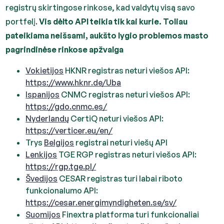
registrų skirtingose rinkose, kad valdytų visą savo
portfelį.
Vis dėlto API teikia tik kai kurie. Toliau
pateikiama neišsami, aukšto lygio problemos masto
pagrindinėse rinkose apžvalga
Vokietijos
HKNR registras neturi viešos API:
https://www.hknr.de/Uba
Ispanijos
CNMC registras neturi viešos API:
https://gdo.cnmc.es/
Nyderlandų
CertiQ neturi viešos API:
https://verticer.eu/en/
Trys
Belgijos
registrai neturi viešų API
Lenkijos
TGE RGP registras neturi viešos API:
https://rgp.tge.pl/
Švedijos
CESAR registras turi labai riboto
funkcionalumo API:
https://cesar.energimyndigheten.se/sv/
Suomijos
Finextra platforma turi funkcionaliai