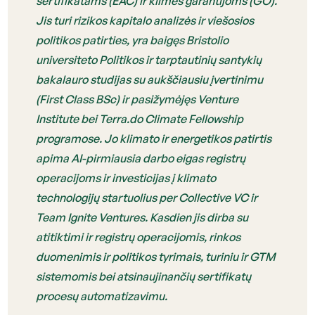
sertifikatams (EAC) ir kilmės garantijoms (GO).
Jis turi rizikos kapitalo analizės ir viešosios
politikos patirties, yra baigęs Bristolio
universiteto Politikos ir tarptautinių santykių
bakalauro studijas su aukščiausiu įvertinimu
(First Class BSc) ir pasižymėjęs Venture
Institute bei Terra.do Climate Fellowship
programose. Jo klimato ir energetikos patirtis
apima AI-pirmiausia darbo eigas registrų
operacijoms ir investicijas į klimato
technologijų startuolius per Collective VC ir
Team Ignite Ventures. Kasdien jis dirba su
atitiktimi ir registrų operacijomis, rinkos
duomenimis ir politikos tyrimais, turiniu ir GTM
sistemomis bei atsinaujinančių sertifikatų
procesų automatizavimu.