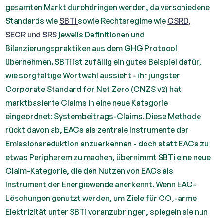
gesamten Markt durchdringen werden, da verschiedene
Standards wie
SBTi
sowie Rechtsregime wie
CSRD,
SECR und SRS
jeweils Definitionen und
Bilanzierungspraktiken aus dem GHG Protocol
übernehmen. SBTi ist zufällig ein gutes Beispiel dafür,
wie sorgfältige Wortwahl aussieht - ihr jüngster
Corporate Standard for Net Zero (CNZS v2) hat
marktbasierte Claims in eine neue Kategorie
eingeordnet: Systembeitrags-Claims. Diese Methode
rückt davon ab, EACs als zentrale Instrumente der
Emissionsreduktion anzuerkennen - doch statt EACs zu
etwas Peripherem zu machen, übernimmt SBTi eine neue
Claim-Kategorie, die den Nutzen von EACs als
Instrument der Energiewende anerkennt. Wenn EAC-
Löschungen genutzt werden, um Ziele für CO₂-arme
Elektrizität unter SBTi voranzubringen, spiegeln sie nun