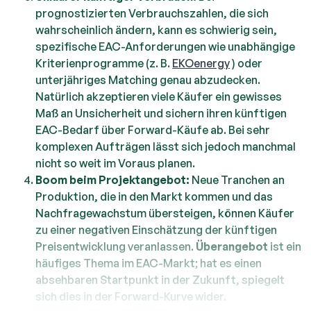
prognostizierten Verbrauchszahlen, die sich
wahrscheinlich ändern, kann es schwierig sein,
spezifische EAC-Anforderungen wie unabhängige
Kriterienprogramme (z. B.
EKOenergy
) oder
unterjähriges Matching genau abzudecken.
Natürlich akzeptieren viele Käufer ein gewisses
Maß an Unsicherheit und sichern ihren künftigen
EAC-Bedarf über Forward-Käufe ab. Bei sehr
komplexen Aufträgen lässt sich jedoch manchmal
nicht so weit im Voraus planen.
Boom beim Projektangebot:
Neue Tranchen an
Produktion, die in den Markt kommen und das
Nachfragewachstum übersteigen, können Käufer
zu einer negativen Einschätzung der künftigen
Preisentwicklung veranlassen.
Überangebot
ist ein
häufiges Thema im EAC-Markt; hat es einen
absehbaren Startpunkt in der Zukunft, spiegelt
sich dies in der Forward-Kurve wider.